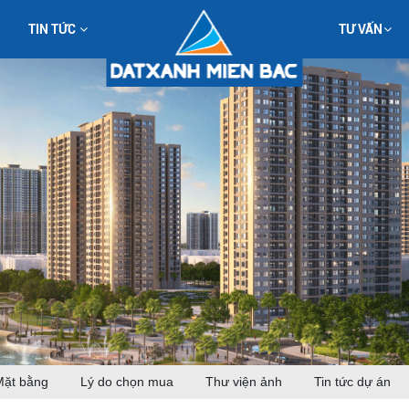
TIN TỨC
TƯ VẤN
Mặt bằng
Lý do chọn mua
Thư viện ảnh
Tin tức dự án