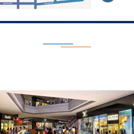
TIỆN ÍCH DỰ ÁN
g cửa đồng bộ, hiện đại, an toàn và tiết kiệm điện: Cửa đi chính là 
An được trang bị 3 thang máy tốc độ cao, di chuyển êm và nhanh c
tại bất kỳ thời điểm nào.