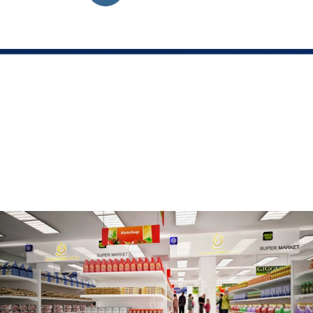
cửa an toàn chống trộm, hệ thống cửa sổ là cửa uPvC
hóng. Bên cạnh đó, hệ thống điện dự phòng sẽ đảm