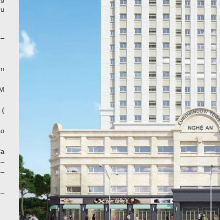
ểu
 –
ân
TM
 (
ao
đa
 –
 –
–