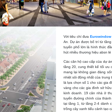
Với tiêu chí đưa
Eurowindow
An. Dự án được bố trí từ tần
tuyến phố lớn là hình thức đầ
hút nhiều thương hiệu absn lẻ 
Các căn hộ cao cấp của dự á
tầng 20, cung thiết kế tối ưu
mang lại không gian đáng số
nhiệt sôi động nhất của trun
là lựa chọn số 1 cho các gia đ
vàng cho các gia đình sở hữu 
kinh doanh. 19 căn nhà ở thư
tuyến đường chính của thành 
tại tầng 1, từ tầng 2-4 dành 
trồng cây xanh tiểu cảnh tạo c