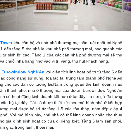
 Tower
khu căn hộ và nhà phố thương mại sầm uất nhất tại Nghệ
g 1 đến tầng 5 tòa nhà là khu nhà phố thương mại, bao quanh các
u tư sinh lời cao. Tầng 1 của các căn nhà phố thương mại sẽ thu
và chuỗi nhà hàng nhờ vào vị trí vàng, thu hút khách hàng.
n
Eurowindow Nghệ An
với diện tích linh hoạt bố trí từ tầng 6 đến
 các công năng sử dụng, tọa lạc tại trung tâm thành phố Nghệ An
ng cho các dân cư tương lai.Nằm trong quần thể kinh doanh náo
g tâm thành phố, nhà ở thương mại của dự án Eurowindow Nghệ An
ình có hoạt động kinh doanh kết hợp ở tại đây. Là nơi gà đẻ trứng
căn hộ tại đây. Tất cả được thiết kế theo mô hình nhà ở kết hợp
ơng mại được bố trí từ tầng 1-5 của tòa tháp, nằm tiếp giáp 4
phố. Với mô hình này, chủ nhà có thể kinh doanh hoặc cho thuê
cho gia đình sinh hoạt có cửa đi riêng biệt. Tầng 5 làm sân phơi,
ảm giác trong lành, thoải mái.