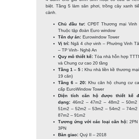
biệt. Tầng 5 làm sân phơi, trồng cây xanh ti
cảnh.
Chủ đầu tư:
CPĐT Thương mại Vinh
Thuộc tập đoàn Euro window
Tên dự án:
Eurowindow Tower
Vị trí:
Ngã 4 chợ vinh – Phường Vinh T
– TP Vinh- Nghệ An
Quy mô thiết kế:
Tòa nhà hỗn hợp TT
và Chung cư cao 20 tầng
Tầng 1 – 5 :
Khu nhà liền kề thương mại
19 căn)
Tầng 6 – 20:
Khu căn hộ chung cư c
cấp EuroWindow Tower
Diện tích căn hộ được thiết kế 
dạng:
46m2 – 47m2 – 48m2 – 50m2
51m2 – 52m2 – 53m2 – 54m2 – 74m2
87m2 – 91m2
Tương ứng với các loại căn hộ:
2PN 
3PN
Bàn giao:
Quý II – 2018