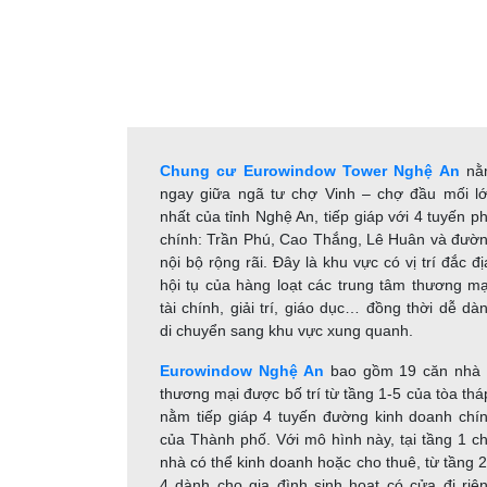
Chung cư Eurowindow Tower Nghệ An
nằ
ngay giữa ngã tư chợ Vinh – chợ đầu mối l
nhất của tỉnh Nghệ An, tiếp giáp với 4 tuyến p
chính: Trần Phú, Cao Thắng, Lê Huân và đườ
nội bộ rộng rãi. Đây là khu vực có vị trí đắc đị
hội tụ của hàng loạt các trung tâm thương mạ
tài chính, giải trí, giáo dục… đồng thời dễ dà
di chuyển sang khu vực xung quanh.
Eurowindow Nghệ An
bao gồm 19 căn nhà
thương mại được bố trí từ tầng 1-5 của tòa thá
nằm tiếp giáp 4 tuyến đường kinh doanh chí
của Thành phố. Với mô hình này, tại tầng 1 c
nhà có thể kinh doanh hoặc cho thuê, từ tầng 2
4 dành cho gia đình sinh hoạt có cửa đi riê