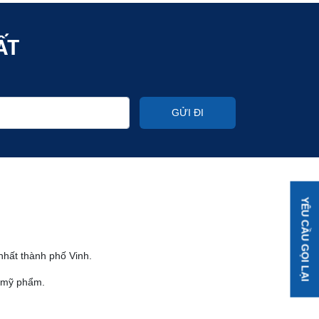
ẤT
GỬI ĐI
YÊU CẦU GỌI LẠI
 nhất thành phố Vinh.
, mỹ phẩm.