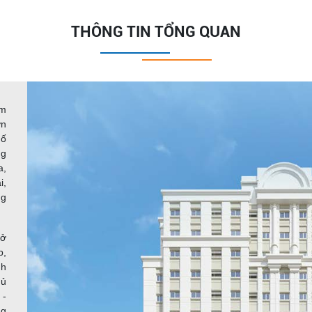
THÔNG TIN TỔNG QUAN
m
ớn
hố
ng
a,
i,
ng
 ở
p,
nh
hủ
 -
ng