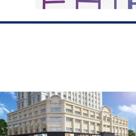
Eurowindow Tower Nghệ An
được trang bị hệ thốn
chống ồn, tiết kiệm điện do Eurowindow cung cấp.
Thang máy tốc độ cao: Tòa tháp Eurowindow Nghệ 
bảo việc di chuyển trong tòa nhà không bị gián đoạn 