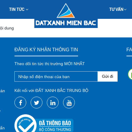
TIN TỨC
TƯ VẤN
nội dung
ĐĂNG KÝ NHẬN THÔNG TIN
F
Theo dõi tin tức thị trường MỚI NHẤT
Gửi đi
Kết nối với ĐẤT XANH BẮC TRUNG BỘ
uán
,
rấn