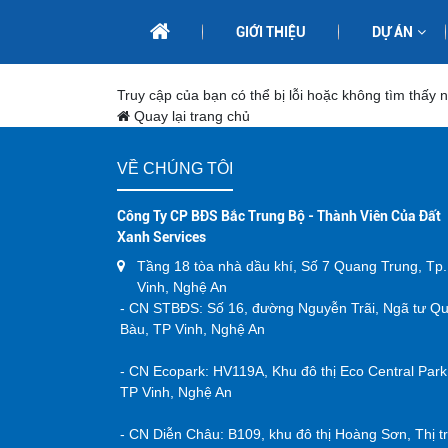
GIỚI THIỆU
DỰ ÁN
Truy cập của bạn có thể bị lỗi hoặc không tìm thấy 
Quay lại trang chủ
VỀ CHÚNG TÔI
Công Ty CP BĐS Bắc Trung Bộ - Thành Viên Của Đất
Xanh Services
Tầng 18 tòa nhà dầu khí, Số 7 Quang Trung, Tp.
Vinh, Nghệ An
- CN STBĐS: Số 16, đường Nguyễn Trãi, Ngã tư Q
Bàu, TP Vinh, Nghệ An
- CN Ecopark: HV119A, Khu đô thị Eco Central Park
TP Vinh, Nghệ An
- CN Diễn Châu: B109, khu đô thị Hoàng Sơn, Thị t