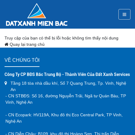
Truy cập của bạn có thể bị lỗi hoặc không tìm thấy nội dung
Quay lại trang chủ
VỀ CHÚNG TÔI
Công Ty CP BĐS Bắc Trung Bộ - Thành Viên Của Đất Xanh Services
Tầng 18 tòa nhà dầu khí, Số 7 Quang Trung, Tp. Vinh, Nghệ
An
- CN STBĐS: Số 16, đường Nguyễn Trãi, Ngã tư Quán Bàu, TP
Vinh, Nghệ An
- CN Ecopark: HV119A, Khu đô thị Eco Central Park, TP Vinh,
Nghệ An
- CN Diễn Châu: B109, khu đô thị Hoàng Sơn, Thị trấn Diễn