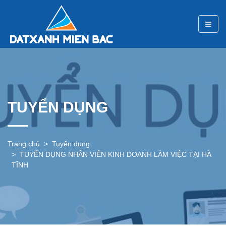
TUYỂN DỤNG
Trang chủ
Tuyển dụng
TUYỂN DỤNG NHÂN VIÊN KINH DOANH LÀM VIỆC TẠI HÀ
TĨNH