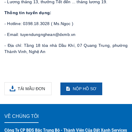
- Lương tháng 13, thưởng Tết đến ... tháng lương 19.
Thông tin tuyển dụng:
- Hotline: 0398.18.3028 ( Ms.Ngọc )
- Email: tuyendungnghean@dxmb.vn
- Địa chỉ: Tầng 18 tòa nhà Dầu Khí, 07 Quang Trung, phường
Thành Vinh, Nghệ An
TẢI MẪU ĐƠN
NỘP HỒ SƠ
VỀ CHÚNG TÔI
Công Ty CP BĐS Bắc Trung Bộ - Thành Viên Của Đất Xanh Services