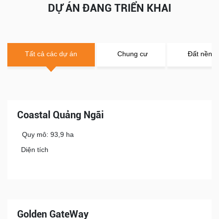
DỰ ÁN ĐANG TRIỂN KHAI
Tất cả các dự án
Chung cư
Đất nền
Coastal Quảng Ngãi
Quy mô: 93,9 ha
Diện tích
Golden GateWay