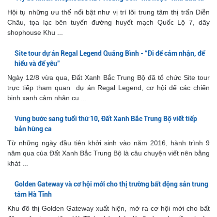
cảm được đánh thức, nơi niềm tin và động lực được tiếp
Hội tụ những ưu thế nổi bật như vị trí lõi trung tâm thị trấn Diễn
thêm, để đội ngũ Đất Xanh Bắc Trung Bộ cùng nhau bứt
Châu, tọa lạc bên tuyến đường huyết mạch Quốc Lộ 7, dãy
phá, chạm tới những vinh quang mới trên hành trình chinh
shophouse Khu ...
phục thị trường bất động sản.
Site tour dự án Regal Legend Quảng Bình - “Đi để cảm nhận, để
hiểu và để yêu”
Ngày 12/8 vừa qua, Đất Xanh Bắc Trung Bộ đã tổ chức Site tour
trực tiếp tham quan dự án Regal Legend, cơ hội để các chiến
binh xanh cảm nhận cụ ...
Vững bước sang tuổi thứ 10, Đất Xanh Bắc Trung Bộ viết tiếp
bản hùng ca
Từ những ngày đầu tiên khởi sinh vào năm 2016, hành trình 9
năm qua của Đất Xanh Bắc Trung Bộ là câu chuyện viết nên bằng
khát ...
Golden Gateway và cơ hội mới cho thị trường bất động sản trung
tâm Hà Tĩnh
Khu đô thị Golden Gateway xuất hiện, mở ra cơ hội mới cho bất