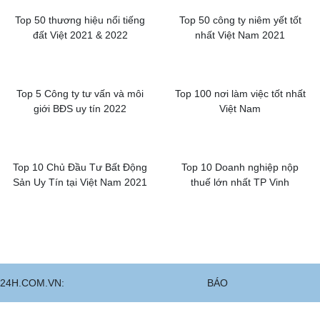
Top 50 thương hiệu nổi tiếng
Top 50 công ty niêm yết tốt
đất Việt 2021 & 2022
nhất Việt Nam 2021
Top 5 Công ty tư vấn và môi
Top 100 nơi làm việc tốt nhất
giới BĐS uy tín 2022
Việt Nam
Top 10 Chủ Đầu Tư Bất Động
Top 10 Doanh nghiệp nộp
Sản Uy Tín tại Việt Nam 2021
thuế lớn nhất TP Vinh
BÁO CHÍ NÓI VỀ ĐẤT XANH BẮC TRUNG BỘ
24H.COM.VN:
BÁO