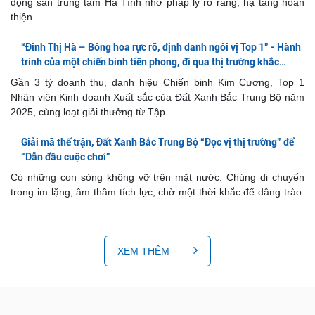
động sản trung tâm Hà Tĩnh nhờ pháp lý rõ ràng, hạ tầng hoàn
thiện ...
“Đinh Thị Hà – Bông hoa rực rỡ, định danh ngôi vị Top 1” - Hành
trình của một chiến binh tiên phong, đi qua thị trường khắc
nghiệt để chạm tới vị trí Top 1 Đất Xanh Bắc Trung Bộ 2025
Gần 3 tỷ doanh thu, danh hiệu Chiến binh Kim Cương, Top 1
Nhân viên Kinh doanh Xuất sắc của Đất Xanh Bắc Trung Bộ năm
2025, cùng loạt giải thưởng từ Tập ...
Giải mã thế trận, Đất Xanh Bắc Trung Bộ “Đọc vị thị trường” để
“Dẫn đầu cuộc chơi”
Có những con sóng không vỡ trên mặt nước. Chúng di chuyển
trong im lặng, âm thầm tích lực, chờ một thời khắc để dâng trào.
...
XEM THÊM