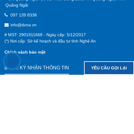
Quãng Ngãi
thị Bất
097 139 8338
info@dxna.vn
động
# MST: 2901911668 - Ngày cấp: 5/12/2017
(*) Nơi cấp: Sở kế hoạch và đầu tư tỉnh Nghệ An
sản
Chính sách bảo mật
tại
ĐĂNG KÝ NHẬN THÔNG TIN
YÊU CẦU GỌI LẠI
Nghệ
Theo dõi tin tức thị trường MỚI NHẤT
An
Gửi đi
Kết nối với ĐẤT XANH BẮC TRUNG BỘ