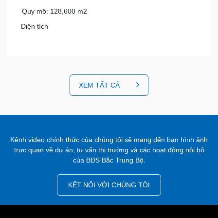
Quy mô: 128,600 m2
Diện tích
XEM TẤT CẢ
Kênh video chính thức của chúng tôi sẽ mang đến bạn hình ảnh
trực quan về dự án, tư vấn thị trường và các hoạt động nội bộ
của BĐS Bắc Trung Bộ.
KẾT NỐI VỚI CHÚNG TÔI