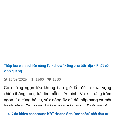
Thắp lửa chinh chiến cùng Talkshow “Xông pha trận địa - Phất cờ
vinh quang”
16/09/2025
1560
1560
Có những ngọn lửa không bao giờ tắt, đó là khát vọng
chiến thắng trong trái tim mỗi chiến binh. Và khi hàng trăm
ngọn lửa cùng hội tụ, sức nóng ấy đủ để thắp sáng cả một
hành trình. Talkshow
“Xông pha trận địa - Phất cờ vinh
quang”
ra đời như một điểm hẹn đặc biệt, nơi tinh thần quả
4 lý do khiến shophouse KĐT Hoàng Sơn “mê hoặc” nhà đầu tư