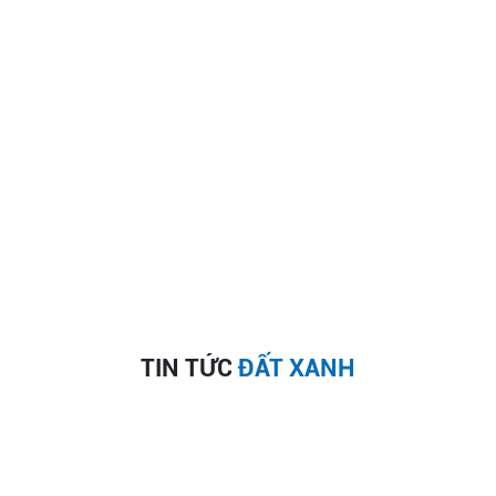
Dự án mở bán
12396
+
Giao dịch BDS
338963
+
Khách hàng phát sinh
TIN TỨC
ĐẤT XANH