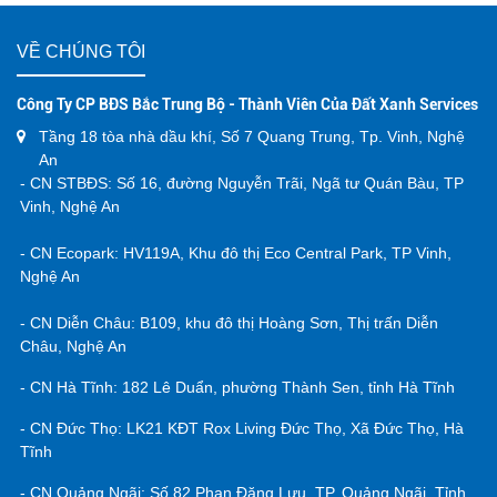
Đất Xanh Bắc
NGHỆ
VỀ CHÚNG TÔI
Trung Bộ tiếp
AN:
Công Ty CP BĐS Bắc Trung Bộ - Thành Viên Của Đất Xanh Services
tục lọt Top 50
Đất
Tầng 18 tòa nhà dầu khí, Số 7 Quang Trung, Tp. Vinh, Nghệ
An
Thương hiệu
Xanh
- CN STBĐS: Số 16, đường Nguyễn Trãi, Ngã tư Quán Bàu, TP
Vinh, Nghệ An
nổi tiếng hàng
Bắc
- CN Ecopark: HV119A, Khu đô thị Eco Central Park, TP Vinh,
Nghệ An
đầu Việt Nam
Trung
- CN Diễn Châu: B109, khu đô thị Hoàng Sơn, Thị trấn Diễn
Châu, Nghệ An
Bộ ra
- CN Hà Tĩnh: 182 Lê Duẩn, phường Thành Sen, tỉnh Hà Tĩnh
mắt
- CN Đức Thọ: LK21 KĐT Rox Living Đức Thọ, Xã Đức Thọ, Hà
Tĩnh
Siêu
- CN Quảng Ngãi: Số 82 Phan Đăng Lưu, TP. Quảng Ngãi, Tỉnh