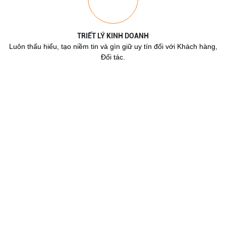
TRIẾT LÝ KINH DOANH
Luôn thấu hiểu, tạo niềm tin và gìn giữ uy tín đối với Khách hàng,
Đối tác.
NHỮNG CON SỐ ẤN TƯỢNG
106
Dự án đầu tư thứ cấp
1323