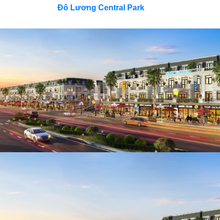
Đô Lương Central Park
– khu đô thị “hạt nhâ