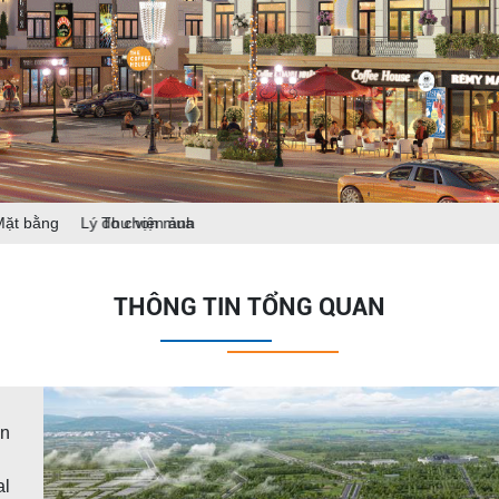
Mặt bằng
Lý do chọn mua
Thư viện ảnh
Tin tức dự án
THÔNG TIN TỔNG QUAN
ấn
al