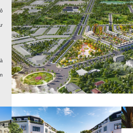
Đô
tư
hà
àn