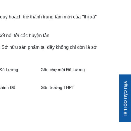
c quy hoạch trở thành trung tâm mới của "thị xã"
ết nối tới các huyện lân
t. Sở hữu sản phẩm tại đây không chỉ còn là sở
 Đô Lương
Gần chợ mới Đô Lương
YÊU CẦU GỌI LẠI
chính Đô
Gần trường THPT