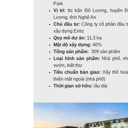
Park
Vị trí:
thị trấn Đô Lương, huyện 
Lương, tỉnh Nghệ An
Chủ đầu tư:
Công ty cổ phần đầu 
xây dựng Entiz
Quy mô dự án:
11,3 ha
Mật độ xây dựng:
40%
Tổng sản phẩm:
309 sản phẩm
Loại hình sản phẩm:
Nhà phố, n
vườn, biệt thự
Tiêu chuẩn bàn giao:
Xây thô ho
thiện mặt ngoài (nhà phố)
Thời gian sở hữu:
lâu dài