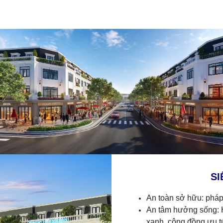
n” tiên phong kiến tạo trung tâm mới thị xã Đô Lương
SI
An toàn sở hữu: pháp 
An tâm hưởng sống: H
xanh, cộng đồng ưu t