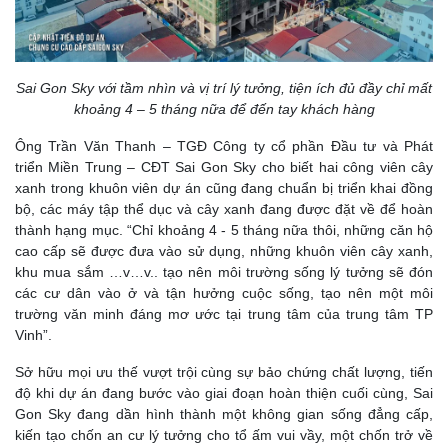
Sai Gon Sky với tầm nhìn và vị trí lý tưởng, tiện ích đủ đầy chỉ mất
khoảng 4 – 5 tháng nữa để đến tay khách hàng
Ông Trần Văn Thanh – TGĐ Công ty cổ phần Đầu tư và Phát
triển Miền Trung – CĐT Sai Gon Sky cho biết hai công viên cây
xanh trong khuôn viên dự án cũng đang chuẩn bị triển khai đồng
bộ, các máy tập thể dục và cây xanh đang được đặt về để hoàn
thành hạng mục. “Chỉ khoảng 4 - 5 tháng nữa thôi, những căn hộ
cao cấp sẽ được đưa vào sử dụng, những khuôn viên cây xanh,
khu mua sắm …v…v.. tạo nên môi trường sống lý tưởng sẽ đón
các cư dân vào ở và tận hưởng cuộc sống, tạo nên một môi
trường văn minh đáng mơ ước tại trung tâm của trung tâm TP
Vinh”.
Sở hữu mọi ưu thế vượt trội cùng sự bảo chứng chất lượng, tiến
độ khi dự án đang bước vào giai đoạn hoàn thiện cuối cùng, Sai
Gon Sky đang dần hình thành một không gian sống đẳng cấp,
kiến tạo chốn an cư lý tưởng cho tổ ấm vui vầy, một chốn trở về