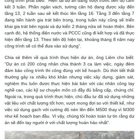
công trình phát biểu: “Hiện tại dự án đang vượt trước tiến độ cam
kết 3 tuần. Phần ngăn vách, tường căn hộ đang được xây đến
tầng 13, 2 tuần sau sẽ kết thúc lên tầng 16. Tầng 3 đến tầng 7
đang tiến hành gia trát bên trong, trong tuần này cũng sẽ triển
khai gia trát bên ngoài và dự kiến 2 tháng nữa sẽ hoàn thiện. Bên
cạnh đó, hệ thống điện nước và PCCC cũng đi kết hợp và đã thực
hiện đến tầng 13. Theo tiến độ hiện tại, khoảng tháng 8 năm nay
công trình sẽ có thể đưa vào sử dụng”.
Chia sẻ thêm về quá trình thực hiện dự án, ông Liêm cho biết:
“Dự án có 200 công nhân chia thành 3 ca làm việc, ngày đêm
đảm bảo công trình thi công đúng với kế hoạch. Dù thời tiết thất
thường gây ra nhiều khó khăn nhưng việc xây dựng, giám sát,
nghiệm thu luôn được thực hiện bài bản với các nhân công tay
nghề cao, các kỹ sư chuyên môn có đầy đủ bằng cấp, chứng chỉ.
Ngoài ra, trong quá trình thực hiện, chủ đầu tư đã sử dụng những
vật liệu với chất lượng tốt hơn, vượt mong đợi so với thiết kế, như
việc sử dụng gạch với cường độ nén lên đến M500 thay vì M300
như kế hoạch ban đầu. Vì vậy, chúng tôi hoàn toàn tự tin rằng dự
án sẽ đến tay người ở với chất lượng hoàn hảo nhất”.