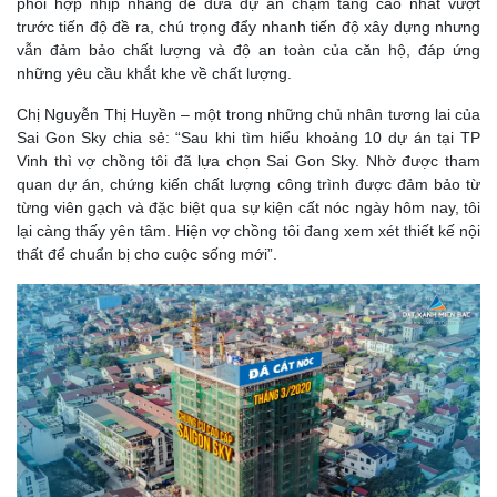
phối hợp nhịp nhàng để đưa dự án chạm tầng cao nhất vượt
trước tiến độ đề ra, chú trọng đẩy nhanh tiến độ xây dựng nhưng
vẫn đảm bảo chất lượng và độ an toàn của căn hộ, đáp ứng
những yêu cầu khắt khe về chất lượng.
Chị Nguyễn Thị Huyền – một trong những chủ nhân tương lai của
Sai Gon Sky chia sẻ: “Sau khi tìm hiểu khoảng 10 dự án tại TP
Vinh thì vợ chồng tôi đã lựa chọn Sai Gon Sky. Nhờ được tham
quan dự án, chứng kiến chất lượng công trình được đảm bảo từ
từng viên gạch và đặc biệt qua sự kiện cất nóc ngày hôm nay, tôi
lại càng thấy yên tâm. Hiện vợ chồng tôi đang xem xét thiết kế nội
thất để chuẩn bị cho cuộc sống mới”.