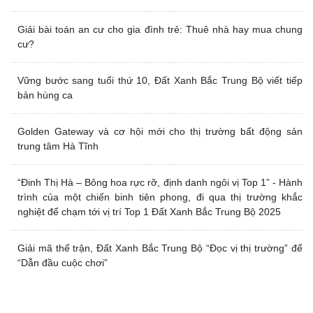
Giải bài toán an cư cho gia đình trẻ: Thuê nhà hay mua chung
cư?
Vững bước sang tuổi thứ 10, Đất Xanh Bắc Trung Bộ viết tiếp
bản hùng ca
Golden Gateway và cơ hội mới cho thị trường bất động sản
trung tâm Hà Tĩnh
“Đinh Thị Hà – Bông hoa rực rỡ, định danh ngôi vị Top 1” - Hành
trình của một chiến binh tiên phong, đi qua thị trường khắc
nghiệt để chạm tới vị trí Top 1 Đất Xanh Bắc Trung Bộ 2025
Giải mã thế trận, Đất Xanh Bắc Trung Bộ “Đọc vị thị trường” để
“Dẫn đầu cuộc chơi”
BÁO CHÍ NÓI VỀ ĐẤT XANH BẮC TRUNG BỘ