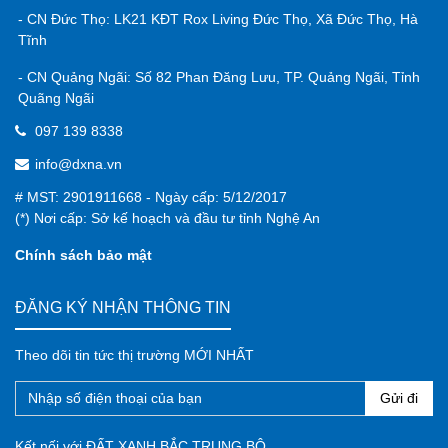
- CN Đức Thọ: LK21 KĐT Rox Living Đức Thọ, Xã Đức Thọ, Hà
Tĩnh
- CN Quảng Ngãi: Số 82 Phan Đăng Lưu, TP. Quảng Ngãi, Tỉnh
Quãng Ngãi
097 139 8338
info@dxna.vn
# MST: 2901911668 - Ngày cấp: 5/12/2017
(*) Nơi cấp: Sở kế hoạch và đầu tư tỉnh Nghệ An
Chính sách bảo mật
ĐĂNG KÝ NHẬN THÔNG TIN
Theo dõi tin tức thị trường MỚI NHẤT
Gửi đi
Kết nối với ĐẤT XANH BẮC TRUNG BỘ