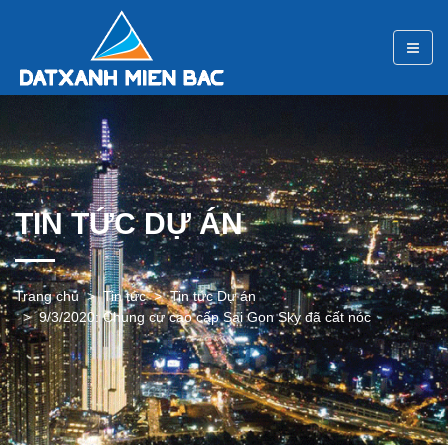
TIN TỨC DỰ ÁN
Trang chủ
Tin tức
Tin tức Dự án
9/3/2020: Chung cư cao cấp Sai Gon Sky đã cất nóc