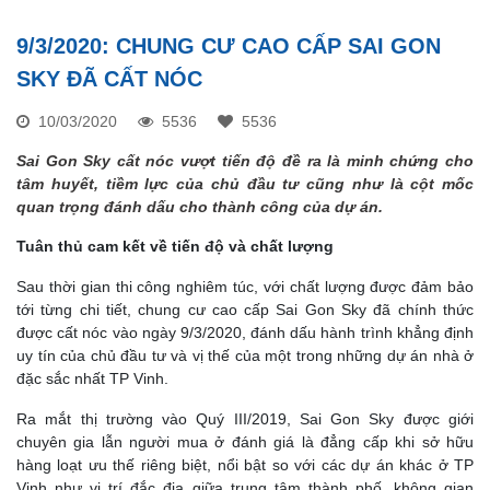
9/3/2020: CHUNG CƯ CAO CẤP SAI GON
SKY ĐÃ CẤT NÓC
10/03/2020
5536
5536
Sai Gon Sky cất nóc vượt tiến độ đề ra là minh chứng cho
tâm huyết, tiềm lực của chủ đầu tư cũng như là cột mốc
quan trọng đánh dấu cho thành công của dự án.
Tuân thủ cam kết về tiến độ và chất lượng
Sau thời gian thi công nghiêm túc, với chất lượng được đảm bảo
tới từng chi tiết, chung cư cao cấp Sai Gon Sky đã chính thức
được cất nóc vào ngày 9/3/2020, đánh dấu hành trình khẳng định
uy tín của chủ đầu tư và vị thế của một trong những dự án nhà ở
đặc sắc nhất TP Vinh.
Ra mắt thị trường vào Quý III/2019, Sai Gon Sky được giới
chuyên gia lẫn người mua ở đánh giá là đẳng cấp khi sở hữu
hàng loạt ưu thế riêng biệt, nổi bật so với các dự án khác ở TP
Vinh như vị trí đắc địa giữa trung tâm thành phố, không gian