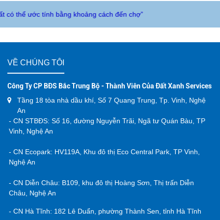
ớc tính bằng khoảng cách đến chợ”
BÁO
VỀ CHÚNG TÔI
Công Ty CP BĐS Bắc Trung Bộ - Thành Viên Của Đất Xanh Services
Tầng 18 tòa nhà dầu khí, Số 7 Quang Trung, Tp. Vinh, Nghệ
An
- CN STBĐS: Số 16, đường Nguyễn Trãi, Ngã tư Quán Bàu, TP
Vinh, Nghệ An
- CN Ecopark: HV119A, Khu đô thị Eco Central Park, TP Vinh,
Nghệ An
- CN Diễn Châu: B109, khu đô thị Hoàng Sơn, Thị trấn Diễn
Châu, Nghệ An
- CN Hà Tĩnh: 182 Lê Duẩn, phường Thành Sen, tỉnh Hà Tĩnh