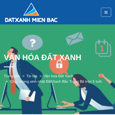
VĂN HÓA ĐẤT XANH
Trang chủ
Tin tức
Văn hóa Đất Xanh
Chúc mừng sinh nhật Đất Xanh Bắc Trung Bộ tròn 5 tuổi