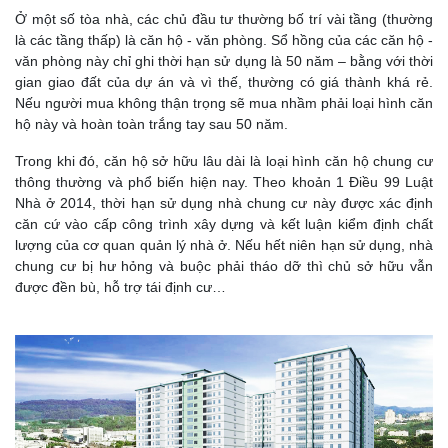
Ở một số tòa nhà, các chủ đầu tư thường bố trí vài tầng (thường
là các tầng thấp) là căn hộ - văn phòng. Sổ hồng của các căn hộ -
văn phòng này chỉ ghi thời hạn sử dụng là 50 năm – bằng với thời
gian giao đất của dự án và vì thế, thường có giá thành khá rẻ.
Nếu người mua không thận trọng sẽ mua nhầm phải loại hình căn
hộ này và hoàn toàn trắng tay sau 50 năm.
Trong khi đó, căn hộ sở hữu lâu dài là loại hình căn hộ chung cư
thông thường và phổ biến hiện nay. Theo khoản 1 Điều 99 Luật
Nhà ở 2014, thời hạn sử dụng nhà chung cư này được xác định
căn cứ vào cấp công trình xây dựng và kết luận kiểm định chất
lượng của cơ quan quản lý nhà ở. Nếu hết niên hạn sử dụng, nhà
chung cư bị hư hỏng và buộc phải tháo dỡ thì chủ sở hữu vẫn
được đền bù, hỗ trợ tái định cư…