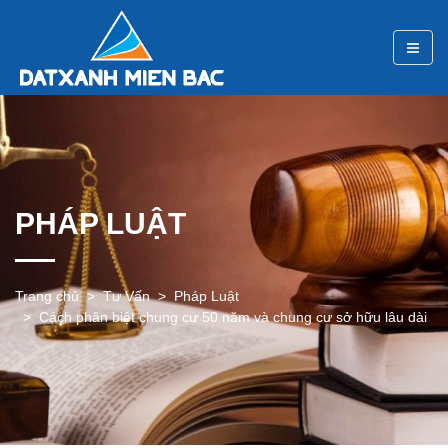
PHÁP LUẬT
Trang chủ
Tư Vấn
Pháp Luật
Cách phân biệt chung cư 50 năm và chung cư sở hữu lâu dài