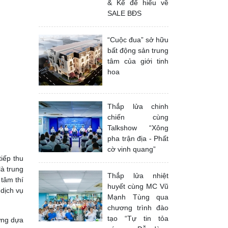
& Kể để hiểu về
SALE BĐS
“Cuộc đua” sở hữu
bất động sản trung
tâm của giới tinh
hoa
Thắp lửa chinh
chiến cùng
Talkshow “Xông
pha trận địa - Phất
cờ vinh quang”
tiếp thu
à trung
Thắp lửa nhiệt
tâm thí
huyết cùng MC Vũ
 dịch vụ
Mạnh Tùng qua
chương trình đào
tạo “Tự tin tỏa
ựng dựa