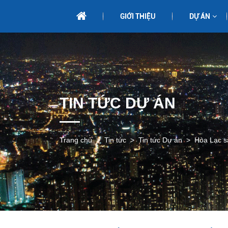
GIỚI THIỆU
DỰ ÁN
TIN TỨC DỰ ÁN
Trang chủ
Tin tức
Tin tức Dự án
Hòa Lạc sắ