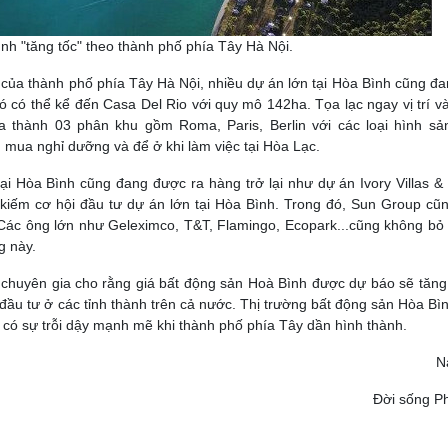
nh "tăng tốc" theo thành phố phía Tây Hà Nội.
n của thành phố phía Tây Hà Nội, nhiều dự án lớn tại Hòa Bình cũng đ
đó có thể kể đến Casa Del Rio với quy mô 142ha. Tọa lạc ngay vị trí 
a thành 03 phân khu gồm Roma, Paris, Berlin với các loại hình s
 mua nghỉ dưỡng và để ở khi làm việc tại Hòa Lạc.
i Hòa Bình cũng đang được ra hàng trở lại như dự án Ivory Villas & 
kiếm cơ hội đầu tư dự án lớn tại Hòa Bình. Trong đó, Sun Group cũ
h. Các ông lớn như Geleximco, T&T, Flamingo, Ecopark...cũng không bỏ 
g này.
c chuyên gia cho rằng giá bất động sản Hoà Bình được dự báo sẽ tăng
đầu tư ở các tỉnh thành trên cả nước. Thị trường bất động sản Hòa Bì
ẽ có sự trỗi dậy mạnh mẽ khi thành phố phía Tây dần hình thành.
N
Đời sống Ph