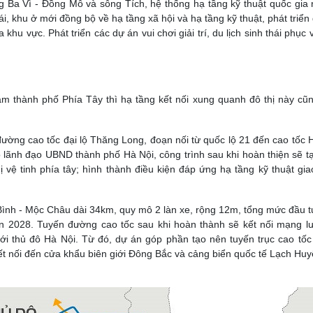
ống Ba Vì - Đồng Mô và sông Tích, hệ thống hạ tầng kỹ thuật quốc gia
i, khu ở mới đồng bộ về hạ tầng xã hội và hạ tầng kỹ thuật, phát triển
 khu vực. Phát triển các dự án vui chơi giải trí, du lịch sinh thái phục
tâm thành phố Phía Tây thì hạ tầng kết nối xung quanh đô thị này cũ
ường cao tốc đại lộ Thăng Long, đoạn nối từ quốc lộ 21 đến cao tốc 
o lãnh đạo UBND thành phố Hà Nội, công trình sau khi hoàn thiện sẽ t
hị vệ tinh phía tây; hình thành điều kiện đáp ứng hạ tầng kỹ thuật gi
ình - Mộc Châu dài 34km, quy mô 2 làn xe, rộng 12m, tổng mức đầu t
ến 2028. Tuyến đường cao tốc sau khi hoàn thành sẽ kết nối mạng lư
ới thủ đô Hà Nội. Từ đó, dự án góp phần tạo nên tuyến trục cao tốc 
ết nối đến cửa khẩu biên giới Đông Bắc và cảng biển quốc tế Lạch Huy