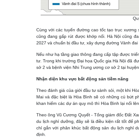
Quy
Cùng với các tuyến đường cao tốc tạo trục xương 
cũng đang gấp rút được khớp nối. Hà Nội cũng đ
2027 và chuẩn bị đầu tư, xây dựng đường Vành đa
Nếu như hạ tầng giao thông đang cấp tập được triể
tư. Trong khi trường Đại họa Quốc gia Hà Nội đã đ
sở 2 và bệnh viện Nhi Trung ương cơ sở 2 tại huyệ
Nhận diện khu vực bất động sản tiềm năng
Theo đánh giá của giới đầu tư sành sỏi, một khi Hò
Mai và đặc biệt là Hòa Bình sẽ có những cú bứt p
khan hiếm các dự án quy mô thì Hòa Bình lại nổi lên
Theo ông Vũ Cương Quyết - Tổng giám đốc Đất Xanh
du lịch nghỉ dưỡng, đây sẽ là điều kiện rất tốt để
chỉ gắn với phân khúc bất động sản du lịch nghỉ 
định.