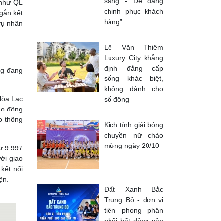
sáng - Dễ dàng
 như QL
chinh phục khách
 gắn kết
hàng”
 vụ nhân
Lê Văn Thiêm
Luxury City khẳng
định đẳng cấp
ng đang
sống khác biệt,
không dành cho
Hòa Lạc
số đông
ạo động
ao thông
Kịch tính giải bóng
chuyền nữ chào
mừng ngày 20/10
ư 9.997
ới giao
kết nối
ện.
Đất Xanh Bắc
Trung Bộ - đơn vị
tiên phong phân
phối bất động sản