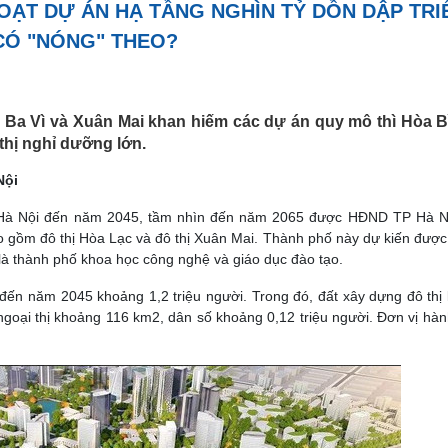
OẠT DỰ ÁN HẠ TẦNG NGHÌN TỶ DỒN DẬP TRI
 CÓ "NÓNG" THEO?
, Ba Vì và Xuân Mai khan hiếm các dự án quy mô thì Hòa Bì
thị nghỉ dưỡng lớn.
Nội
Hà Nội đến năm 2045, tầm nhìn đến năm 2065 được HĐND TP Hà Nộ
 gồm đô thị Hòa Lạc và đô thị Xuân Mai. Thành phố này dự kiến được
 là thành phố khoa học công nghệ và giáo dục đào tạo.
đến năm 2045 khoảng 1,2 triệu người. Trong đó, đất xây dựng đô thị
ngoại thị khoảng 116 km2, dân số khoảng 0,12 triệu người. Đơn vị hàn