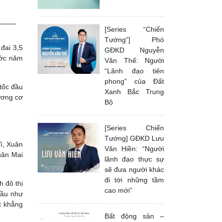
[Series “Chiến
Tướng”] Phó
đai 3,5
GĐKD Nguyễn
ước năm
Văn Thế: Người
“Lãnh đạo tiên
phong” của Đất
tốc đầu
Xanh Bắc Trung
ương cơ
Bộ
[Series Chiến
Tướng] GĐKD Lưu
Vì, Xuân
Văn Hiền: “Người
uân Mai
lãnh đạo thực sự
sẽ đưa người khác
đi tới những tầm
 đô thị
cao mới”
 hầu như
t khẳng
Bất động sản –