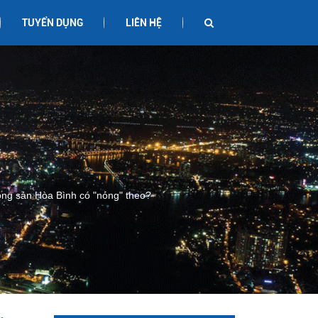
TUYỂN DỤNG
LIÊN HỆ
động sản Hòa Bình có "nóng" theo?