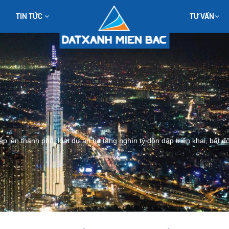
TIN TỨC
TƯ VẤN
p lên thành phố, loạt dự án hạ tầng nghìn tỷ dồn dập triển khai, bất 