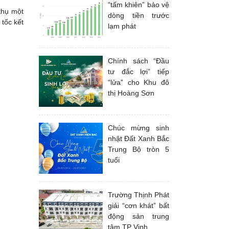
“tấm khiên” bảo vệ
thụ một
dòng tiền trước
tốc kết
lạm phát
Chính sách “Đầu
tư đắc lợi” tiếp
“lửa” cho Khu đô
thị Hoàng Sơn
Chúc mừng sinh
nhật Đất Xanh Bắc
Trung Bộ tròn 5
tuổi
Trường Thịnh Phát
giải “cơn khát” bất
động sản trung
tâm TP Vinh