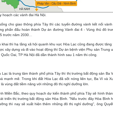
 hoạch các vành đai Hà Nội.
sống cho giao thông phía Tây thì các tuyến đường vành kết nối vành 
ang phấn đấu hoàn thành Dự án đường Vành đai 4 - Vùng thủ đô tr
i 5 trước năm 2030…
n khai thì hạ tầng xã hội quanh khu vực Hòa Lạc cũng đang được tăng 
ược xây dựng và đi vào hoạt động thì Dự án bệnh viện Phụ sản Trung 
n Quốc Oai, TP Hà Nội đã dần thành hình sau 1 năm thi công.
a Lạc là trung tâm thành phố phía Tây thì thị trường bất động sản Ba 
há mạnh mẽ. Trong khi đất Hòa Lạc đã sốt nóng liên tục, Ba Vì và X
 là vùng đất tiềm năng với những đô thị nghỉ dưỡng lớn.
 Miền Bắc, theo quy hoạch dự kiến thành phố phía Tây sẽ hình thành
 phát triển thị trường bất động sản Hòa Bình. "Nếu trước đây Hòa Bình
dưỡng thì nay sẽ xuất hiện thêm những đô thị nghỉ dưỡng", ông Quyế