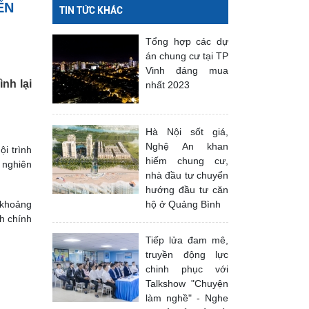
ỂN
TIN TỨC KHÁC
Tổng hợp các dự
án chung cư tại TP
Vinh đáng mua
nh lại
nhất 2023
Hà Nội sốt giá,
Nghệ An khan
i trình
hiếm chung cư,
 nghiên
nhà đầu tư chuyển
hướng đầu tư căn
 khoảng
hộ ở Quảng Bình
h chính
Tiếp lửa đam mê,
truyền động lực
chinh phục với
Talkshow "Chuyện
làm nghề" - Nghe