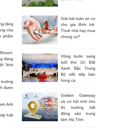
Giải bài toán an cư
ang tăng
cho gia đình trẻ:
vàng cửa
Thuê nhà hay mua
ản phẩm
chung cư?
Resort.
Vững bước sang
ng đang
tuổi thứ 10, Đất
lỡ "thời
Xanh Bắc Trung
Bộ viết tiếp bản
hùng ca
 trưởng
nh được
Golden Gateway
và cơ hội mới cho
am Anh
thị trường bất
động sản trung
áp luật
tâm Hà Tĩnh