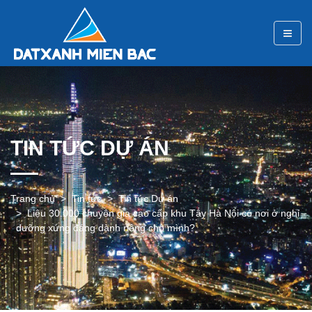
TIN TỨC DỰ ÁN
Trang chủ
Tin tức
Tin tức Dự án
Liệu 30.000 chuyên gia cao cấp khu Tây Hà Nội có nơi ở nghỉ
dưỡng xứng đáng dành riêng cho mình?