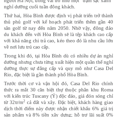
người Hà Nội, đóng vai trò như một “trạm sạc xanh”
nghỉ dưỡng cuối tuần đông khách.
Thứ hai, Hòa Bình được định vị phát triển trở thành
thủ phủ golf với kế hoạch phát triển thêm gần 40
sân golf từ nay đến năm 2050. Nhờ vậy, đông đảo
du khách đến với Hòa Bình sẽ là tệp khách cao cấp
với khả năng chi trả cao, kéo theo đó là nhu cầu lớn
về nơi lưu trú cao cấp.
Trong khi đó, tại Hòa Bình dù có nhiều dự án nghỉ
dưỡng nhưng chưa từng xuất hiện một quần thể nghỉ
dưỡng thực sự đẳng cấp và quy mô như Casa Del
Rio, đặc biệt là gần thành phố Hòa Bình.
Trước thời cơ và vận hội đó, Casa Del Rio chính
thức ra mắt 30 căn biệt thự thuộc phân khu Roma
với kiến trúc Tuscany (Ý) độc đáo, giá đón sóng chỉ
2
từ 32tr/m
cả đất và xây. Đặc biệt, khách hàng giao
dịch thời điểm này được nhận chiết khấu 6% giá trị
sản phẩm và 8% tiền xây dựng; hỗ trợ lãi suất 0%