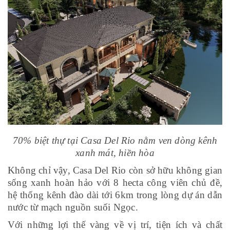
70% biệt thự tại Casa Del Rio nằm ven dòng kênh
xanh mát, hiền hòa
Không chỉ vậy, Casa Del Rio còn sở hữu không gian
sống xanh hoàn hảo với 8 hecta công viên chủ đề,
hệ thống kênh đào dài tới 6km trong lòng dự án dẫn
nước từ mạch nguồn suối Ngọc.
Với những lợi thế vàng về vị trí, tiện ích và chất