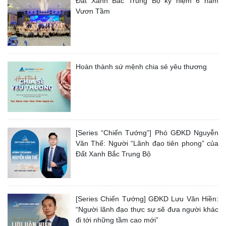
Đất Xanh Bắc Trung Bộ kỷ niệm 6 năm
Vươn Tầm
Hoàn thành sứ mệnh chia sẻ yêu thương
[Series “Chiến Tướng”] Phó GĐKD Nguyễn
Văn Thế: Người “Lãnh đạo tiên phong” của
Đất Xanh Bắc Trung Bộ
[Series Chiến Tướng] GĐKD Lưu Văn Hiền:
“Người lãnh đạo thực sự sẽ đưa người khác
đi tới những tầm cao mới”