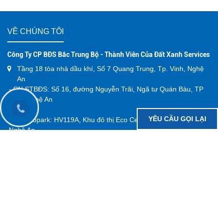
VỀ CHÚNG TÔI
Công Ty CP BĐS Bắc Trung Bộ - Thành Viên Của Đất Xanh Services
Tầng 18 tòa nhà dầu khí, Số 7 Quang Trung, Tp. Vinh, Nghệ
An
- CN STBĐS: Số 16, đường Nguyễn Trãi, Ngã tư Quán Bàu, TP
Vinh, Nghệ An
YÊU CẦU GỌI LẠI
- CN Ecopark: HV119A, Khu đô thị Eco Central Park, TP Vinh,
Nghệ An
- CN Diễn Châu: B109, khu đô thị Hoàng Sơn, Thị trấn Diễn
Châu, Nghệ An
- CN Hà Tĩnh: 182 Lê Duẩn, phường Thành Sen, tỉnh Hà Tĩnh
- CN Đức Thọ: LK21 KĐT Rox Living Đức Thọ, Xã Đức Thọ, Hà
Tĩnh