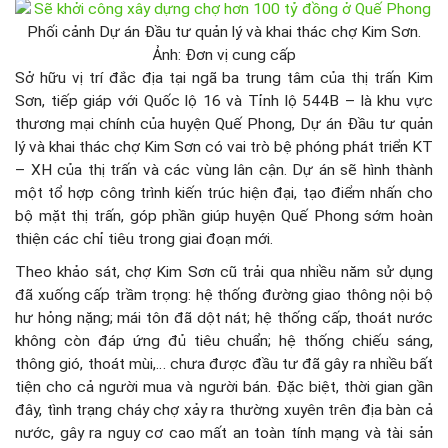
Phối cảnh Dự án Đầu tư quản lý và khai thác chợ Kim Sơn.
Ảnh: Đơn vị cung cấp
Sở hữu vị trí đắc địa tại ngã ba trung tâm của thị trấn Kim
Sơn, tiếp giáp với Quốc lộ 16 và Tỉnh lộ 544B – là khu vực
thương mại chính của huyện Quế Phong, Dự án Đầu tư quản
lý và khai thác chợ Kim Sơn có vai trò bệ phóng phát triển KT
– XH của thị trấn và các vùng lân cận. Dự án sẽ hình thành
một tổ hợp công trình kiến trúc hiện đại, tạo điểm nhấn cho
bộ mặt thị trấn, góp phần giúp huyện Quế Phong sớm hoàn
thiện các chỉ tiêu trong giai đoạn mới.
Theo khảo sát, chợ Kim Sơn cũ trải qua nhiều năm sử dụng
đã xuống cấp trầm trọng: hệ thống đường giao thông nội bộ
hư hỏng nặng; mái tôn đã dột nát; hệ thống cấp, thoát nước
không còn đáp ứng đủ tiêu chuẩn; hệ thống chiếu sáng,
thông gió, thoát mùi,… chưa được đầu tư đã gây ra nhiều bất
tiện cho cả người mua và người bán. Đặc biệt, thời gian gần
đây, tình trạng cháy chợ xảy ra thường xuyên trên địa bàn cả
nước, gây ra nguy cơ cao mất an toàn tính mạng và tài sản