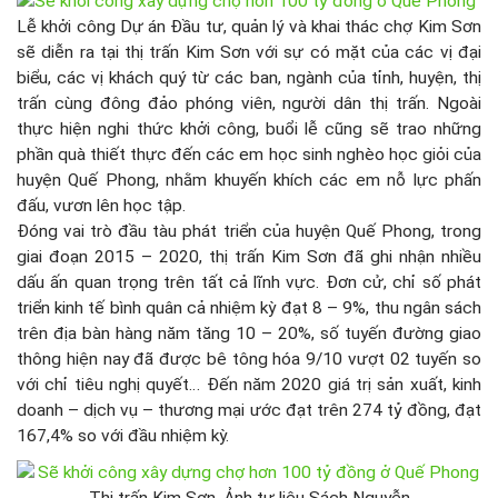
Lễ khởi công Dự án Đầu tư, quản lý và khai thác chợ Kim Sơn
sẽ diễn ra tại thị trấn Kim Sơn với sự có mặt của các vị đại
biểu, các vị khách quý từ các ban, ngành của tỉnh, huyện, thị
trấn cùng đông đảo phóng viên, người dân thị trấn. Ngoài
thực hiện nghi thức khởi công, buổi lễ cũng sẽ trao những
phần quà thiết thực đến các em học sinh nghèo học giỏi của
huyện Quế Phong, nhằm khuyến khích các em nỗ lực phấn
đấu, vươn lên học tập.
Đóng vai trò đầu tàu phát triển của huyện Quế Phong, trong
giai đoạn 2015 – 2020, thị trấn Kim Sơn đã ghi nhận nhiều
dấu ấn quan trọng trên tất cả lĩnh vực. Đơn cử, chỉ số phát
triển kinh tế bình quân cả nhiệm kỳ đạt 8 – 9%, thu ngân sách
trên địa bàn hàng năm tăng 10 – 20%, số tuyến đường giao
thông hiện nay đã được bê tông hóa 9/10 vượt 02 tuyến so
với chỉ tiêu nghị quyết… Đến năm 2020 giá trị sản xuất, kinh
doanh – dịch vụ – thương mại ước đạt trên 274 tỷ đồng, đạt
167,4% so với đầu nhiệm kỳ.