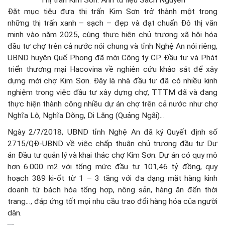
Thị trấn Kim Sơn. Ảnh tư liệu Sách Nguyễn
Đặt mục tiêu đưa thị trấn Kim Sơn trở thành một trong
những thị trấn xanh – sạch – đẹp và đạt chuẩn Đô thị văn
minh vào năm 2025, cùng thực hiện chủ trương xã hội hóa
đầu tư chợ trên cả nước nói chung và tỉnh Nghệ An nói riêng,
UBND huyện Quế Phong đã mời Công ty CP Đầu tư và Phát
triển thương mại Hacovina về nghiên cứu khảo sát để xây
dựng mới chợ Kim Sơn. Đây là nhà đầu tư đã có nhiều kinh
nghiệm trong việc đầu tư xây dựng chợ, TTTM đã và đang
thực hiện thành công nhiều dự án chợ trên cả nước như chợ
Nghĩa Lộ, Nghĩa Dõng, Di Lăng (Quảng Ngãi)…
Ngày 2/7/2018, UBND tỉnh Nghệ An đã ký Quyết định số
2715/QĐ-UBND về việc chấp thuận chủ trương đầu tư Dự
án Đầu tư quản lý và khai thác chợ Kim Sơn. Dự án có quy mô
hơn 6.000 m2 với tổng mức đầu tư 101,46 tỷ đồng, quy
hoạch 389 ki-ốt từ 1 – 3 tầng với đa dạng mặt hàng kinh
doanh từ bách hóa tổng hợp, nông sản, hàng ăn đến thời
trang…, đáp ứng tốt mọi nhu cầu trao đổi hàng hóa của người
dân.