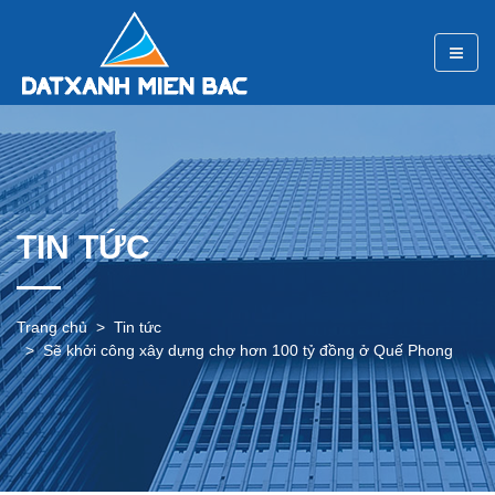
TIN TỨC
Trang chủ
Tin tức
Sẽ khởi công xây dựng chợ hơn 100 tỷ đồng ở Quế Phong