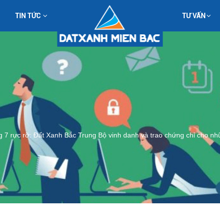
TIN TỨC
TƯ VẤN
 7 rực rỡ: Đất Xanh Bắc Trung Bộ vinh danh và trao chứng chỉ cho nh