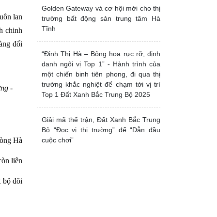
Golden Gateway và cơ hội mới cho thị
uôn lan
trường bất động sản trung tâm Hà
Tĩnh
h chinh
àng đối
“Đinh Thị Hà – Bông hoa rực rỡ, định
danh ngôi vị Top 1” - Hành trình của
một chiến binh tiên phong, đi qua thị
trường khắc nghiệt để chạm tới vị trí
ng -
Top 1 Đất Xanh Bắc Trung Bộ 2025
Giải mã thế trận, Đất Xanh Bắc Trung
Bộ “Đọc vị thị trường” để “Dẫn đầu
hòng Hà
cuộc chơi”
òn liên
t bộ đôi