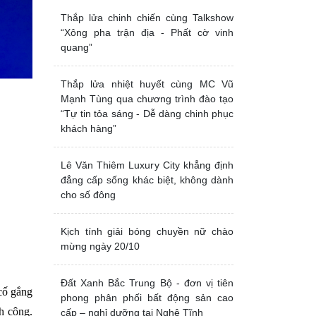
Thắp lửa chinh chiến cùng Talkshow
“Xông pha trận địa - Phất cờ vinh
quang”
Thắp lửa nhiệt huyết cùng MC Vũ
Mạnh Tùng qua chương trình đào tạo
“Tự tin tỏa sáng - Dễ dàng chinh phục
khách hàng”
Lê Văn Thiêm Luxury City khẳng định
đẳng cấp sống khác biệt, không dành
cho số đông
Kịch tính giải bóng chuyền nữ chào
mừng ngày 20/10
Đất Xanh Bắc Trung Bộ - đơn vị tiên
cố gắng
phong phân phối bất động sản cao
h công.
cấp – nghỉ dưỡng tại Nghệ Tĩnh