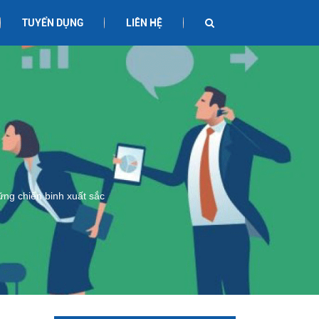
TUYỂN DỤNG
LIÊN HỆ
ững chiến binh xuất sắc