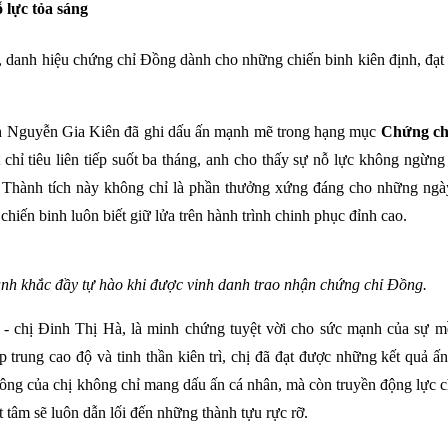
 lực tỏa sáng
ê, danh hiệu chứng chỉ Đồng dành cho những chiến binh kiên định, đạt 
inh Nguyễn Gia Kiên đã ghi dấu ấn mạnh mẽ trong hạng mục
Chứng ch
chỉ tiêu liên tiếp suốt ba tháng, anh cho thấy sự nỗ lực không ngừng 
. Thành tích này không chỉ là phần thưởng xứng đáng cho những ngà
iến binh luôn biết giữ lửa trên hành trình chinh phục đỉnh cao.
ảnh khắc đầy tự hào khi được vinh danh trao nhận chứng chỉ Đồng.
- chị Đinh Thị Hà, là minh chứng tuyệt vời cho sức mạnh của sự 
 trung cao độ và tinh thần kiên trì, chị đã đạt được những kết quả ấ
ng của chị không chỉ mang dấu ấn cá nhân, mà còn truyền động lực c
t tâm sẽ luôn dẫn lối đến những thành tựu rực rỡ.