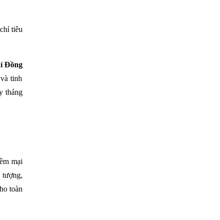
chỉ tiêu
ỉ Đồng
và tinh
y tháng
mềm mại
n tượng,
ho toàn