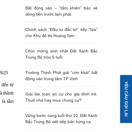
Bất động sản – “tấm khiên” bảo vệ
dòng tiền trước lạm phát
Chính sách “Đầu tư đắc lợi” tiếp “lửa”
cho Khu đô thị Hoàng Sơn
Chúc mừng sinh nhật Đất Xanh Bắc
Trung Bộ tròn 5 tuổi
Trường Thịnh Phát giải “cơn khát” bất
2025
động sản trung tâm TP Vinh
YÊU CẦU GỌI LẠI
 đến từ
à thành
Giải bài toán an cư cho gia đình trẻ:
Thuê nhà hay mua chung cư?
 là tấm
Vững bước sang tuổi thứ 10, Đất Xanh
Bắc Trung Bộ viết tiếp bản hùng ca