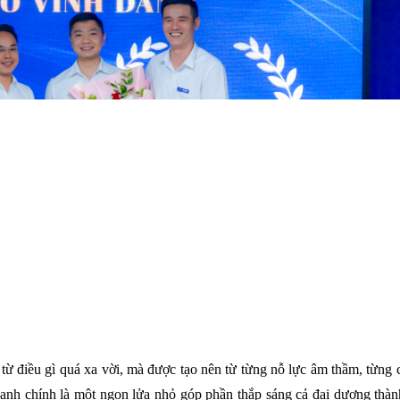
từ điều gì quá xa vời, mà được tạo nên từ từng nỗ lực âm thầm, từng 
anh chính là một ngọn lửa nhỏ góp phần thắp sáng cả đại dương thàn