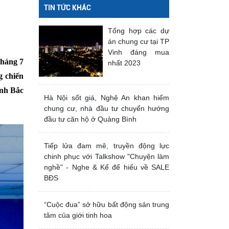
Ỉ
TIN TỨC KHÁC
Tổng hợp các dự
án chung cư tại TP
Vinh đáng mua
Tháng 7
nhất 2023
g chiến
anh Bắc
Hà Nội sốt giá, Nghệ An khan hiếm
chung cư, nhà đầu tư chuyển hướng
đầu tư căn hộ ở Quảng Bình
Tiếp lửa đam mê, truyền động lực
chinh phục với Talkshow "Chuyện làm
nghề" - Nghe & Kể để hiểu về SALE
BĐS
“Cuộc đua” sở hữu bất động sản trung
tâm của giới tinh hoa