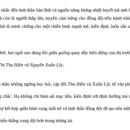
hắc đến tinh thần bản lĩnh và nguồn năng lượng nhiệt huyết mà anh l
 còn là người thắp lửa, truyền cảm hứng cho đồng đội trên hành trìn
ính là minh chứng cho một chiến binh mạnh mẽ, kiên định, luôn sẵn s
h, hai ngôi sao đang lên giữa guồng quay đầy biến động của thị trườ
hị Thu Hiền và Nguyễn Xuân Lộc.
inh thần không ngừng học hỏi, cặp đôi Thu Hiền và Xuân Lộc từ văn p
 chắc. Họ không chỉ bám sát mục tiêu, kiên định với định hướng mà c
Sự kết hợp giữa khát vọng tuổi trẻ và tinh thần đồng đội đã tạo nên mộ
ến thắng vang dội hơn trong tương lai.