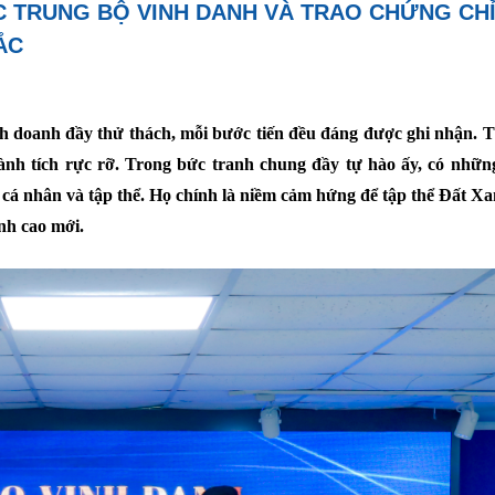
C TRUNG BỘ VINH DANH VÀ TRAO CHỨNG CH
ẮC
h doanh đầy thử thách, mỗi bước tiến đều đáng được ghi nhận. 
hành tích rực rỡ. Trong bức tranh chung đầy tự hào ấy, có nhữn
cá nhân và tập thể. Họ chính là niềm cảm hứng để tập thể Đất X
nh cao mới.