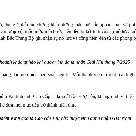
, tháng 7 tiếp tục chứng kiến những màn bứt tốc ngoạn mục và ghi
c những cột mốc mới, mỗi bước tiến đều là kết tinh của sự nỗ lực, kiê
anh Bắc Trung Bộ ghi nhận sự nỗ lực và cống hiến đến từ các phòng b
hoảnh khắc tự hào khi được vinh danh nhận Giải Nhì tháng 7/2025
hàng, tạo nên một hiệu suất bền bỉ. Mỗi thành viên là một mảnh gh
óm Kinh doanh Cao Cấp 1 đã xuất sắc vượt lên, khẳng định vị thế d
hể đưa mọi mục tiêu trở thành hiện thực.
 nhóm Kinh doanh Cao cấp 1 tự hào được vinh danh nhận Giải Nhất