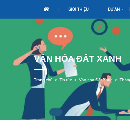
GIỚI THIỆU
DỰ ÁN
VĂN HÓA ĐẤT XANH
Trang chủ
Tin tức
Văn hóa Đất Xanh
Tháng