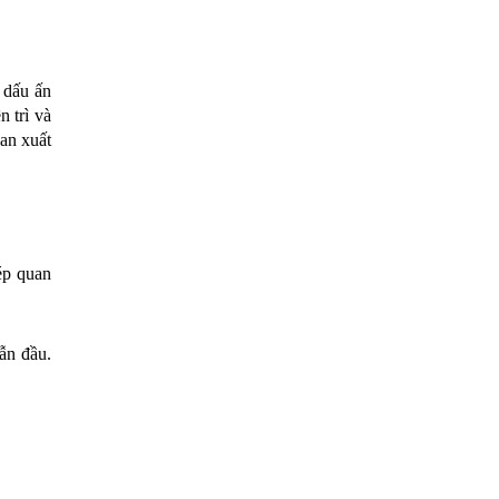
 dấu ấn
n trì và
an xuất
ép quan
ẫn đầu.