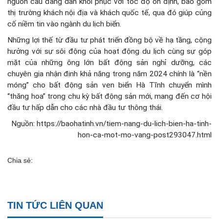
nguồn cầu đang dần khôi phục với tốc độ ổn định, bao gồm
thị trường khách nội địa và khách quốc tế, qua đó giúp củng
cố niềm tin vào ngành du lịch biển.
Những lợi thế từ đầu tư phát triển đồng bộ về hạ tầng, cộng
hưởng với sự sôi động của hoạt động du lịch cùng sự góp
mặt của những ông lớn bất động sản nghỉ dưỡng, các
chuyên gia nhận định khả năng trong năm 2024 chính là “nền
móng” cho bất động sản ven biển Hà Tĩnh chuyển mình
“thăng hoa” trong chu kỳ bất động sản mới, mang đến cơ hội
đầu tư hấp dẫn cho các nhà đầu tư thông thái.
Nguồn: https://baohatinh.vn/tiem-nang-du-lich-bien-ha-tinh-
hon-ca-mot-mo-vang-post293047.html
Chia sẻ:
TIN TỨC LIÊN QUAN