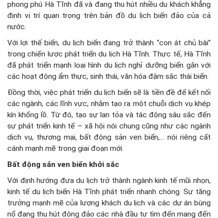
phong phú Hà Tĩnh đã và đang thu hút nhiều du khách khẳng
định vị trí quan trọng trên bản đồ du lịch biển đảo của cả
nước.
Với lợi thế biển, du lịch biển đang trở thành “con át chủ bài”
trong chiến lược phát triển du lịch Hà Tĩnh. Thực tế, Hà Tĩnh
đã phát triển mạnh loại hình du lịch nghỉ dưỡng biển gắn với
các hoạt động ẩm thực, sinh thái, văn hóa đậm sắc thái biển.
Đồng thời, việc phát triển du lịch biển sẽ là tiền đề để kết nối
các ngành, các lĩnh vực, nhằm tạo ra một chuỗi dịch vụ khép
kín khổng lồ. Từ đó, tạo sự lan tỏa và tác động sâu sắc đến
sự phát triển kinh tế – xã hội nói chung cũng như các ngành
dịch vụ, thương mại, bất động sản ven biển,… nói riêng cất
cánh mạnh mẽ trong giai đoạn mới.
Bất động sản ven biển khởi sắc
Với định hướng đưa du lịch trở thành ngành kinh tế mũi nhọn,
kinh tế du lịch biển Hà Tĩnh phát triển nhanh chóng. Sự tăng
trưởng mạnh mẽ của lượng khách du lịch và các dự án bùng
nổ đang thu hút đông đảo các nhà đầu tư tìm đến mang đến