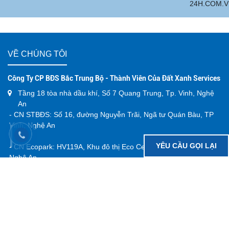
24H.COM.VN:
Đất Xanh Bắc T
VỀ CHÚNG TÔI
Công Ty CP BĐS Bắc Trung Bộ - Thành Viên Của Đất Xanh Services
Tầng 18 tòa nhà dầu khí, Số 7 Quang Trung, Tp. Vinh, Nghệ
An
- CN STBĐS: Số 16, đường Nguyễn Trãi, Ngã tư Quán Bàu, TP
Vinh, Nghệ An
YÊU CẦU GỌI LẠI
- CN Ecopark: HV119A, Khu đô thị Eco Central Park, TP Vinh,
Nghệ An
- CN Diễn Châu: B109, khu đô thị Hoàng Sơn, Thị trấn Diễn
Châu, Nghệ An
- CN Hà Tĩnh: 182 Lê Duẩn, phường Thành Sen, tỉnh Hà Tĩnh
- CN Đức Thọ: LK21 KĐT Rox Living Đức Thọ, Xã Đức Thọ, Hà