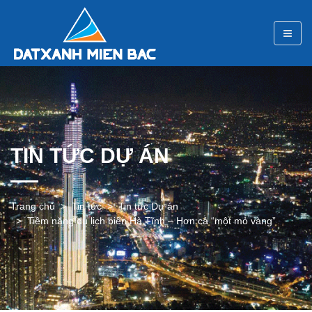
TIN TỨC DỰ ÁN
Trang chủ
Tin tức
Tin tức Dự án
Tiềm năng du lịch biển Hà Tĩnh – Hơn cả “một mỏ vàng”