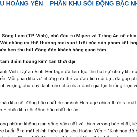
HU HOÀNG YẾN – PHÂN KHU SÔI ĐỘNG BẬC N
Sông Lam (TP. Vinh), chủ đầu tư Mipec và Tràng An sẽ chín
Với những ưu thế thương mại vượt trội của sản phẩm kết hợ
y hứa hẹn thu hút đông đảo khách hàng quan tâm.
tâm điểm hoàng kim” tân thời đại
hành Vinh, Dự án Vinh Heritage đã liên tục thu hút sự chú ý khi s
n. Mỗi phân khu với những ưu thế và đặc tính nổi bật, đã góp ph
ịnh vượng, phú quý dành cho chủ nhân danh giá tận hưởng trọn 
Vinh Heritage chính thức ra mắt
 – phân khu sôi động bậc nhất dự án.
rong những không gian sống sầm uất và thịnh vượng bậc nhất, li
c buổi lễ ra mắt chính thức phân khu Hoàng Yến – “Kinh hoa đô 