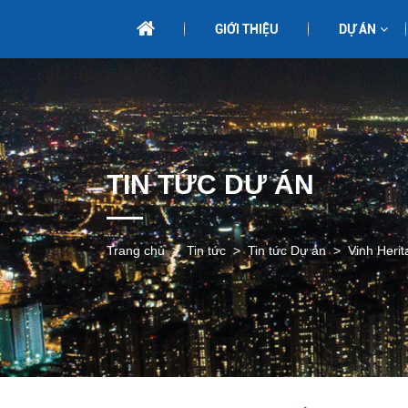
GIỚI THIỆU
DỰ ÁN
TIN TỨC DỰ ÁN
Trang chủ
Tin tức
Tin tức Dự án
Vinh Heri