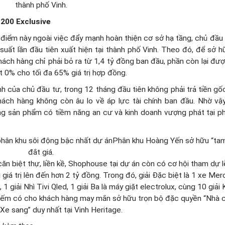
thành phố Vinh.
C200 Exclusive
i điểm này ngoài việc đẩy mạnh hoàn thiện cơ sở hạ tầng, chủ đầu
ãi suất lần đầu tiên xuất hiện tại thành phố Vinh. Theo đó, để sở 
khách hàng chỉ phải bỏ ra từ 1,4 tỷ đồng ban đầu, phần còn lại đư
ất 0% cho tối đa 65% giá trị hợp đồng.
nh của chủ đầu tư, trong 12 tháng đầu tiên không phải trả tiền gốc 
hách hàng không còn âu lo về áp lực tài chính ban đầu. Nhờ vậy
ng sản phẩm có tiềm năng an cư và kinh doanh vượng phát tại p
Phân khu Hoàng Yến sở hữu “tam
đắt giá.
n biệt thự, liền kề, Shophouse tại dự án còn có cơ hội tham dự 
giá trị lên đến hơn 2 tỷ đồng. Trong đó, giải Đặc biệt là 1 xe Me
 giải Nhì Tivi Qled, 1 giải Ba là máy giặt electrolux, cùng 10 giải
i hiếm có cho khách hàng may mắn sở hữu trọn bộ đặc quyền “Nhà 
Xe sang” duy nhất tại Vinh Heritage.