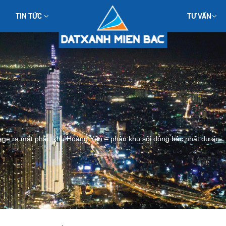
TIN TỨC
TƯ VẤN
tage ra mắt phân khu Hoàng Yến – phân khu sôi động bậc nhất dự án