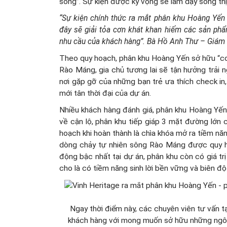
sông”. Sự kiện được kỳ vọng sẽ làm dậy sóng thị
“Sự kiện chính thức ra mắt phân khu Hoàng Yế
đây sẽ giải tỏa cơn khát khan hiếm các sản phẩ
nhu cầu của khách hàng”. Bà Hồ Anh Thư – Giám 
Theo quy hoạch, phân khu Hoàng Yến sở hữu “c
Rào Máng, gia chủ tương lai sẽ tận hưởng trải
nơi gặp gỡ của những bạn trẻ ưa thích check in
mới tân thời đại của dự án.
Nhiều khách hàng đánh giá, phân khu Hoàng Yến hộ
về cận lộ, phân khu tiếp giáp 3 mặt đường lớn 
hoạch khi hoàn thành là chìa khóa mở ra tiềm nă
dòng chảy tự nhiên sông Rào Máng được quy hoạc
động bậc nhất tại dự án, phân khu còn có giá t
cho là có tiềm năng sinh lời bền vững và biên đ
Ngay thời điểm này, các chuyên viên tư vấn tạ
khách hàng với mong muốn sở hữu những ngôi n