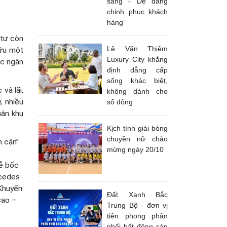
sáng - Dễ dàng
chinh phục khách
hàng”
 tư còn
Lê Văn Thiêm
hữu một
Luxury City khẳng
ợc ngân
định đẳng cấp
sống khác biệt,
và lãi,
không dành cho
, nhiều
số đông
hân khu
Kịch tính giải bóng
chuyền nữ chào
 cận”
mừng ngày 20/10
lễ bốc
rcedes
 Khuyến
Đất Xanh Bắc
cao –
Trung Bộ - đơn vị
tiên phong phân
phối bất động sản