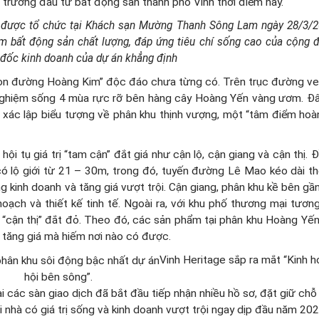
 trường đầu tư bất động sản thành phố Vinh thời điểm này.
n được tổ chức tại Khách sạn Mường Thanh Sông Lam ngày 28/3/2
m bất động sản chất lượng, đáp ứng tiêu chí sống cao của cộng 
đốc kinh doanh của dự án khẳng định
on đường Hoàng Kim” độc đáo chưa từng có. Trên trục đường v
 nghiệm sống 4 mùa rực rỡ bên hàng cây Hoàng Yến vàng ươm. Đâ
, xác lập biểu tượng về phân khu thịnh vượng, một “tâm điểm hoà
i tụ giá trị “tam cận” đắt giá như cận lộ, cận giang và cận thị. Đ
có lộ giới từ 21 – 30m, trong đó, tuyến đường Lê Mao kéo dài t
ng kinh doanh và tăng giá vượt trội. Cận giang, phân khu kề bên g
h và thiết kế tinh tế. Ngoài ra, với khu phố thương mại tương 
rị “cận thị” đắt đỏ. Theo đó, các sản phẩm tại phân khu Hoàng Yế
ộ tăng giá mà hiếm nơi nào có được.
Vinh Heritage sắp ra mắt “Kinh 
hội bên sông”.
i các sàn giao dịch đã bắt đầu tiếp nhận nhiều hồ sơ, đặt giữ chỗ
hà có giá trị sống và kinh doanh vượt trội ngay dịp đầu năm 202