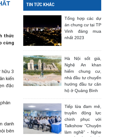
HẤT
TIN TỨC KHÁC
Tổng hợp các dự
án chung cư tại TP
Vinh đáng mua
h thức
nhất 2023
p cùng
Hà Nội sốt giá,
Nghệ An khan
ở hữu 3
hiếm chung cư,
nhà đầu tư chuyển
ần kiến
hướng đầu tư căn
vẹn đặc
hộ ở Quảng Bình
 phân
Tiếp lửa đam mê,
truyền động lực
chinh phục với
ên danh
Talkshow "Chuyện
hội bên
làm nghề" - Nghe