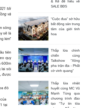
& Kể để hiểu về
SALE BĐS
021 tới
đồng và
“Cuộc đua” sở hữu
bất động sản trung
en sông
tâm của giới tinh
y sẽ là
hoa
ng kim”
Thắp lửa chinh
ầu tiên
chiến cùng
heo quy
Talkshow “Xông
ần 600m
pha trận địa - Phất
lai sôi
cờ vinh quang”
n, được
Thắp lửa nhiệt
hoa đô
huyết cùng MC Vũ
Mạnh Tùng qua
chương trình đào
 của
tạo “Tự tin tỏa
1 tại