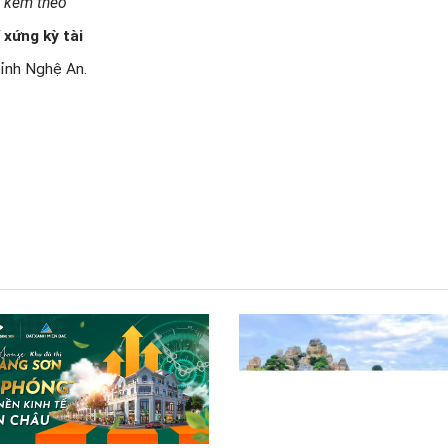
n kèm theo
 xứng kỳ tài
tỉnh Nghệ An.