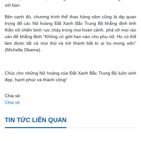
với bạn.
Bên cạnh đó, chương trình thể thao hàng năm cũng là dịp quan
trọng để các Nữ hoàng Đất Xanh Bắc Trung Bộ khẳng định tinh
thần nữ chiến binh rực cháy trong mọi hoàn cảnh, phá vỡ mọi rào
cản để khẳng định “Không có giới hạn nào cho phụ nữ. Họ có thể
làm được tất cả mọi thứ và trở thành bất kì ai họ mong ước”
(Michella Obama).
Chúc cho những Nữ hoàng của Đất Xanh Bắc Trung Bộ luôn xinh
đẹp, hạnh phúc và thành công!
Chia sẻ:
Chia sẻ
TIN TỨC LIÊN QUAN