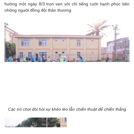
hưởng một ngày 8/3 trọn vẹn với chỉ tiếng cười hạnh phúc bên
những người đồng đội thân thương.
Các trò chơi đòi hỏi sự khéo léo lẫn chiến thuật để chiến thắng