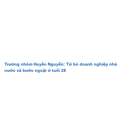
Trưởng nhóm Huyền Nguyễn: Từ bỏ doanh nghiệp nhà
nước và bước ngoặt ở tuổi 28