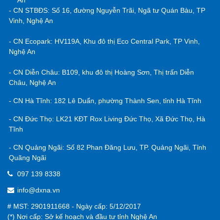
An
- CN STBĐS: Số 16, đường Nguyễn Trãi, Ngã tư Quán Bàu, TP
Vinh, Nghệ An
- CN Ecopark: HV119A, Khu đô thị Eco Central Park, TP Vinh,
Nghệ An
- CN Diễn Châu: B109, khu đô thị Hoàng Sơn, Thị trấn Diễn
Châu, Nghệ An
- CN Hà Tĩnh: 182 Lê Duẩn, phường Thành Sen, tỉnh Hà Tĩnh
- CN Đức Thọ: LK21 KĐT Rox Living Đức Thọ, Xã Đức Thọ, Hà
Tĩnh
- CN Quảng Ngãi: Số 82 Phan Đăng Lưu, TP. Quảng Ngãi, Tỉnh
Quãng Ngãi
097 139 8338
info@dxna.vn
# MST: 2901911668 - Ngày cấp: 5/12/2017
(*) Nơi cấp: Sở kế hoạch và đầu tư tỉnh Nghệ An