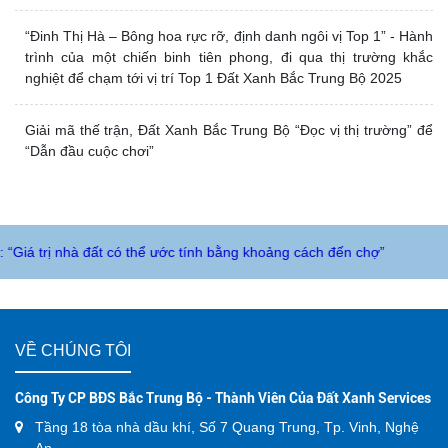
“Đinh Thị Hà – Bông hoa rực rỡ, định danh ngôi vị Top 1” - Hành
trình của một chiến binh tiên phong, đi qua thị trường khắc
nghiệt để chạm tới vị trí Top 1 Đất Xanh Bắc Trung Bộ 2025
Giải mã thế trận, Đất Xanh Bắc Trung Bộ “Đọc vị thị trường” để
“Dẫn đầu cuộc chơi”
BÁO CHÍ NÓI VỀ ĐẤT XANH BẮC TRUNG BỘ
 nhà đất có thể ước tính bằng khoảng cách đến chợ”
VỀ CHÚNG TÔI
Công Ty CP BĐS Bắc Trung Bộ - Thành Viên Của Đất Xanh Services
Tầng 18 tòa nhà dầu khí, Số 7 Quang Trung, Tp. Vinh, Nghệ