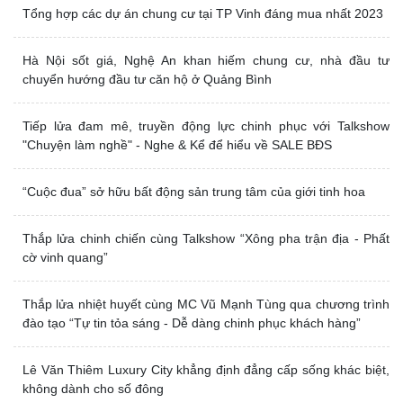
Tổng hợp các dự án chung cư tại TP Vinh đáng mua nhất 2023
Hà Nội sốt giá, Nghệ An khan hiếm chung cư, nhà đầu tư
chuyển hướng đầu tư căn hộ ở Quảng Bình
Tiếp lửa đam mê, truyền động lực chinh phục với Talkshow
"Chuyện làm nghề" - Nghe & Kể để hiểu về SALE BĐS
“Cuộc đua” sở hữu bất động sản trung tâm của giới tinh hoa
Thắp lửa chinh chiến cùng Talkshow “Xông pha trận địa - Phất
cờ vinh quang”
Thắp lửa nhiệt huyết cùng MC Vũ Mạnh Tùng qua chương trình
đào tạo “Tự tin tỏa sáng - Dễ dàng chinh phục khách hàng”
Lê Văn Thiêm Luxury City khẳng định đẳng cấp sống khác biệt,
không dành cho số đông