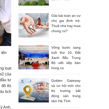
Giải bài toán an cư
cho gia đình trẻ:
Thuê nhà hay mua
chung cư?
Vững bước sang
tuổi thứ 10, Đất
 tên
Xanh Bắc Trung
Bộ viết tiếp bản
hùng ca
ng loạt
0m2 của
 đầu tư
Golden Gateway
và cơ hội mới cho
đô thị
thị trường bất
du lịch
động sản trung
tâm Hà Tĩnh
Kỳ Anh,