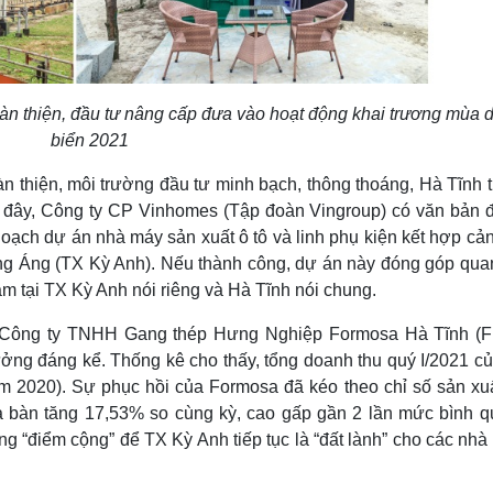
àn thiện, đầu tư nâng cấp đưa vào hoạt động khai trương mùa d
biển 2021
n thiện, môi trường đầu tư minh bạch, thông thoáng, Hà Tĩnh t
i đây, Công ty CP Vinhomes (Tập đoàn Vingroup) có văn bản 
oạch dự án nhà máy sản xuất ô tô và linh phụ kiện kết hợp cả
ũng Áng (TX Kỳ Anh). Nếu thành công, dự án này đóng góp qua
làm tại TX Kỳ Anh nói riêng và Hà Tĩnh nói chung.
 Công ty TNHH Gang thép Hưng Nghiệp Formosa Hà Tĩnh (F
trưởng đáng kể. Thống kê cho thấy, tổng doanh thu quý I/2021 
m 2020). Sự phục hồi của Formosa đã kéo theo chỉ số sản xu
ịa bàn tăng 17,53% so cùng kỳ, cao gấp gần 2 lần mức bình 
“điểm cộng” để TX Kỳ Anh tiếp tục là “đất lành” cho các nhà