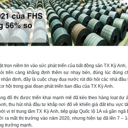
ặt trọn niềm tin vào sức phát triển của bất động sản TX Kỳ Anh
i nói trên càng khẳng định thêm sự nhạy bén, đúng lúc đúng 
 nhận định, đây là cuộc chạy đua nước rút đòi hỏi các nhà đầu
ơ hội trong giai đoạn phát triển ban đầu của TX Kỳ Anh.
tầng đô thị được triển khai mạnh mẽ đã kéo theo hàng loạt dự 
Anh, thu hút nhà đầu tư khắp nơi đổ về khiến giá đất khu vực t
i vị trí trung tâm TX Kỳ Anh, tiếp giáp Quốc lộ 1A và gần ngã 
ới ra mắt thị trường vào năm 2020, nhưng hiện tại đã lên 7 – 1
tăng trưởng mạnh.