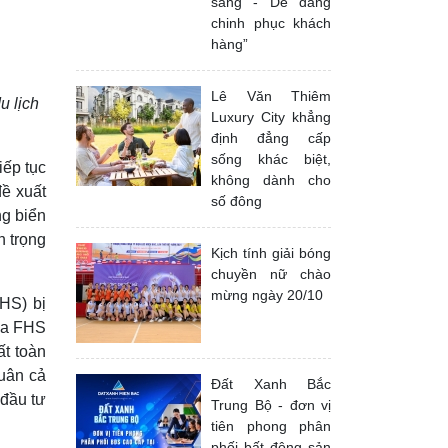
sáng - Dễ dàng
chinh phục khách
hàng”
Lê Văn Thiêm
u lịch
Luxury City khẳng
định đẳng cấp
sống khác biệt,
iếp tục
không dành cho
đề xuất
số đông
ng biển
n trọng
Kịch tính giải bóng
chuyền nữ chào
mừng ngày 20/10
HS) bị
của FHS
ất toàn
quân cả
Đất Xanh Bắc
 đầu tư
Trung Bộ - đơn vị
tiên phong phân
phối bất động sản