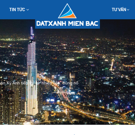
TIN TỨC
TƯ VẤN
ản Kỳ Anh tiếp thêm “nhiên liệu” bùng nổ