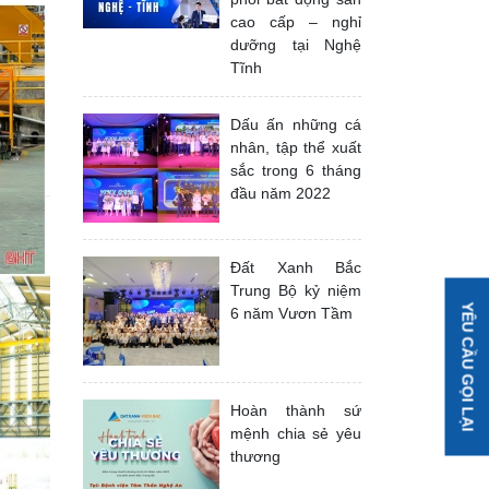
cao cấp – nghỉ
dưỡng tại Nghệ
Tĩnh
Dấu ấn những cá
nhân, tập thể xuất
sắc trong 6 tháng
đầu năm 2022
Đất Xanh Bắc
Trung Bộ kỷ niệm
YÊU CẦU GỌI LẠI
6 năm Vươn Tầm
Hoàn thành sứ
mệnh chia sẻ yêu
thương