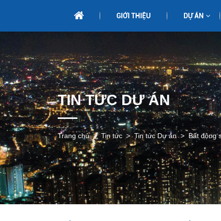
GIỚI THIỆU
DỰ ÁN
TIN TỨC DỰ ÁN
Trang chủ
Tin tức
Tin tức Dự án
Bất động s