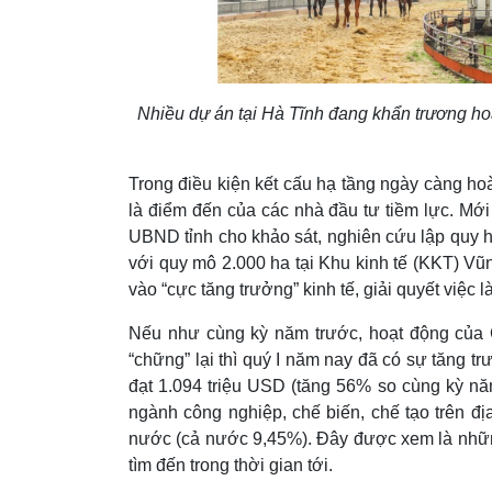
Nhiều dự án tại Hà Tĩnh đang khẩn trương ho
Trong điều kiện kết cấu hạ tầng ngày càng hoà
là điểm đến của các nhà đầu tư tiềm lực. Mớ
UBND tỉnh cho khảo sát, nghiên cứu lập quy h
với quy mô 2.000 ha tại Khu kinh tế (KKT) V
vào “cực tăng trưởng” kinh tế, giải quyết việc 
Nếu như cùng kỳ năm trước, hoạt động của
“chững” lại thì quý I năm nay đã có sự tăng 
đạt 1.094 triệu USD (tăng 56% so cùng kỳ nă
ngành công nghiệp, chế biến, chế tạo trên đ
nước (cả nước 9,45%). Đây được xem là những 
tìm đến trong thời gian tới.