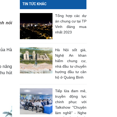
TIN TỨC KHÁC
Tổng hợp các dự
án chung cư tại TP
nh nói
Vinh đáng mua
nhất 2023
 của Hà
Hà Nội sốt giá,
Nghệ An khan
hiếm chung cư,
o năng
nhà đầu tư chuyển
hướng đầu tư căn
hu hút
hộ ở Quảng Bình
Tiếp lửa đam mê,
truyền động lực
chinh phục với
Talkshow "Chuyện
làm nghề" - Nghe