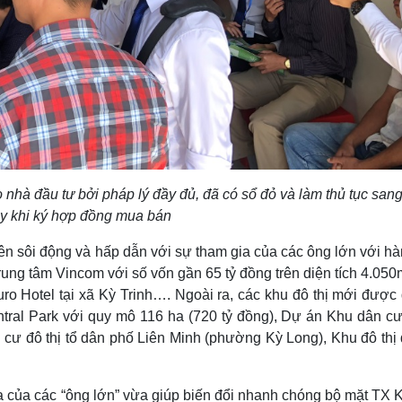
nhà đầu tư bởi pháp lý đầy đủ, đã có sổ đỏ và làm thủ tục sang
y khi ký hợp đồng mua bán
ên sôi động và hấp dẫn với sự tham gia của các ông lớn với hà
rung tâm Vincom với số vốn gần 65 tỷ đồng trên diện tích 4.05
o Hotel tại xã Kỳ Trinh…. Ngoài ra, các khu đô thị mới được
ral Park với quy mô 116 ha (720 tỷ đồng), Dự án Khu dân cư 
cư đô thị tổ dân phố Liên Minh (phường Kỳ Long), Khu đô thị 
a của các “ông lớn” vừa giúp biến đổi nhanh chóng bộ mặt TX 