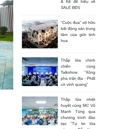
& Kể để hiểu về
SALE BĐS
“Cuộc đua” sở hữu
bất động sản trung
tâm của giới tinh
hoa
Thắp lửa chinh
chiến cùng
Talkshow “Xông
pha trận địa - Phất
cờ vinh quang”
Thắp lửa nhiệt
huyết cùng MC Vũ
Mạnh Tùng qua
chương trình đào
tạo “Tự tin tỏa