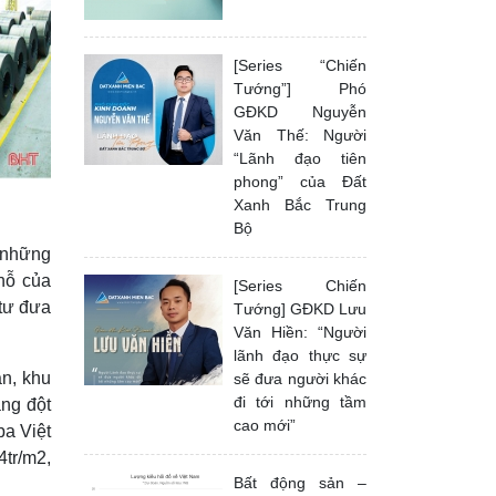
[Series “Chiến
Tướng”] Phó
GĐKD Nguyễn
Văn Thế: Người
“Lãnh đạo tiên
phong” của Đất
Xanh Bắc Trung
Bộ
, những
chỗ của
[Series Chiến
 tư đưa
Tướng] GĐKD Lưu
Văn Hiền: “Người
lãnh đạo thực sự
án, khu
sẽ đưa người khác
đi tới những tầm
ăng đột
cao mới”
ba Việt
4tr/m2,
Bất động sản –