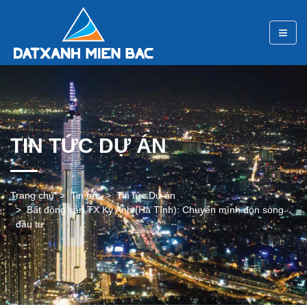
TIN TỨC DỰ ÁN
Trang chủ
Tin tức
Tin tức Dự án
Bất động sản TX Kỳ Anh (Hà Tĩnh): Chuyển mình đón sóng
đầu tư