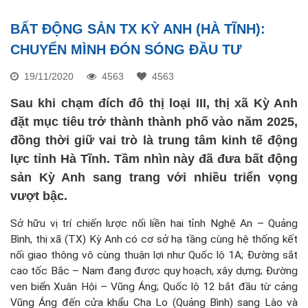
BẤT ĐỘNG SẢN TX KỲ ANH (HÀ TĨNH):
CHUYỂN MÌNH ĐÓN SÓNG ĐẦU TƯ
19/11/2020
4563
4563
Sau khi chạm đích đô thị loại III, thị xã Kỳ Anh
đặt mục tiêu trở thành thành phố vào năm 2025,
đồng thời giữ vai trò là trung tâm kinh tế động
lực tỉnh Hà Tĩnh. Tầm nhìn này đã đưa bất động
sản Kỳ Anh sang trang với nhiều triển vọng
vượt bậc.
Sở hữu vị trí chiến lược nối liền hai tỉnh Nghệ An – Quảng
Bình, thị xã (TX) Kỳ Anh có cơ sở hạ tầng cùng hệ thống kết
nối giao thông vô cùng thuận lợi như Quốc lộ 1A; Đường sắt
cao tốc Bắc – Nam đang được quy hoạch, xây dựng; Đường
ven biển Xuân Hội – Vũng Áng; Quốc lộ 12 bắt đầu từ cảng
Vũng Áng đến cửa khẩu Cha Lo (Quảng Bình) sang Lào và