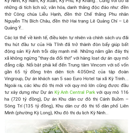
Kỳ Ninh, Kỳ Nam, Kỳ Xuân, Kỳ Phú, Kỳ Khang… Cùng với đó là
những di tích lịch sử, văn hóa, danh thắng độc đáo như: đền
thờ Công chúa Liễu Hạnh, đền thờ Chế thắng Phu nhân
Nguyễn Thị Bích Châu, đền thờ Hai trạng Lê Quảng Chí – Lê
Quảng Ý…
Các lợi thế về kinh tế, điều kiện tự nhiên và chính sách ưu đãi
thu hút đầu tư của Hà Tĩnh đã trở thành đòn bẩy giúp bất
động sản Kỳ Anh trỗi dậy mạnh mẽ. Những năm gần đây thị
xã không ngừng “thay da đổi thịt” với hàng loạt dự án quy mô
đẳng cấp. Nổi bật phải kể đến Trung tâm Vincom với số vốn
gần 65 tỷ đồng trên diện tích 4.050m2 của tập đoàn
Vingroup, Dự án khách sạn 5 sao Euro Hotel tại xã Kỳ Trinh….
Ngoài ra, các khu đô thị mới với quy mô lớn cũng được đầu
tư xây dựng như Dự án
Kỳ Anh Central Park
với quy mô 116
ha (720 tỷ đồng), Dự án Khu dân cư đô thị Cánh Buồm –
Sông Trí (135 tỷ đồng), Khu dân cư đô thị tổ dân phố Liên
Minh (phường Kỳ Long), Khu đô thị du lịch Kỳ Ninh…