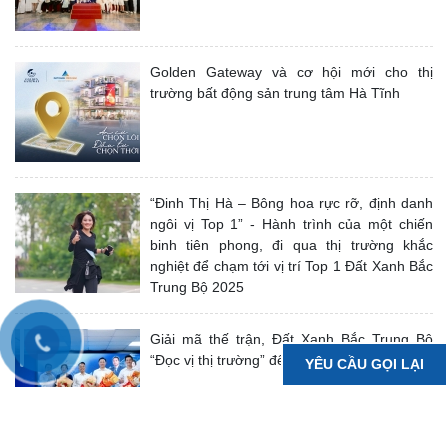
Golden Gateway và cơ hội mới cho thị
trường bất động sản trung tâm Hà Tĩnh
“Đinh Thị Hà – Bông hoa rực rỡ, định danh
ngôi vị Top 1” - Hành trình của một chiến
binh tiên phong, đi qua thị trường khắc
nghiệt để chạm tới vị trí Top 1 Đất Xanh Bắc
Trung Bộ 2025
Giải mã thế trận, Đất Xanh Bắc Trung Bộ
“Đọc vị thị trường” để “Dẫn đầu cuộc chơi”
YÊU CẦU GỌI LẠI