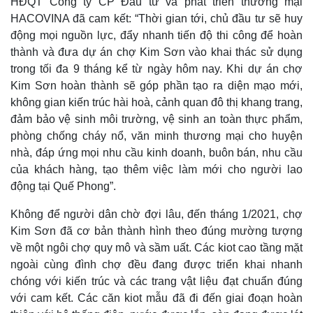
HĐQT Công ty CP Đầu tư và phát triển thương mại
HACOVINA đã cam kết: “Thời gian tới, chủ đầu tư sẽ huy
động mọi nguồn lực, đẩy nhanh tiến độ thi công để hoàn
thành và đưa dự án chợ Kim Sơn vào khai thác sử dụng
trong tối đa 9 tháng kể từ ngày hôm nay. Khi dự án chợ
Kim Sơn hoàn thành sẽ góp phần tạo ra diện mạo mới,
không gian kiến trúc hài hoà, cảnh quan đô thị khang trang,
đảm bảo vệ sinh môi trường, vệ sinh an toàn thực phẩm,
phòng chống cháy nổ, văn minh thương mại cho huyện
nhà, đáp ứng mọi nhu cầu kinh doanh, buôn bán, nhu cầu
của khách hàng, tạo thêm việc làm mới cho người lao
động tại Quế Phong”.
Không để người dân chờ đợi lâu, đến tháng 1/2021, chợ
Kim Sơn đã cơ bản thành hình theo đúng mường tượng
về một ngôi chợ quy mô và sầm uất. Các kiot cao tầng mặt
ngoài cùng đình chợ đều đang được triển khai nhanh
chóng với kiến trúc và các trang vật liệu đạt chuẩn đúng
với cam kết. Các căn kiot mẫu đã đi đến giai đoạn hoàn