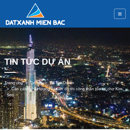
TIN TỨC DỰ ÁN
Trang chủ
Tin tức
Tin tức Dự án
Cận cảnh chất lượng và tiến độ thi công thần tốc tại chợ Kim
Sơn