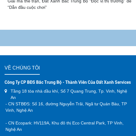
Giải mã thế trận, Đất Xanh Bắc Trung Bộ “Đọc vị thị trường” để
“Dẫn đầu cuộc chơi”
BÁO CHÍ NÓI VỀ ĐẤT XANH BẮC TRUNG BỘ
24H.C
VỀ CHÚNG TÔI
Công Ty CP BĐS Bắc Trung Bộ - Thành Viên Của Đất Xanh Services
Tầng 18 tòa nhà dầu khí, Số 7 Quang Trung, Tp. Vinh, Nghệ
An
- CN STBĐS: Số 16, đường Nguyễn Trãi, Ngã tư Quán Bàu, TP
Vinh, Nghệ An
- CN Ecopark: HV119A, Khu đô thị Eco Central Park, TP Vinh,
Nghệ An