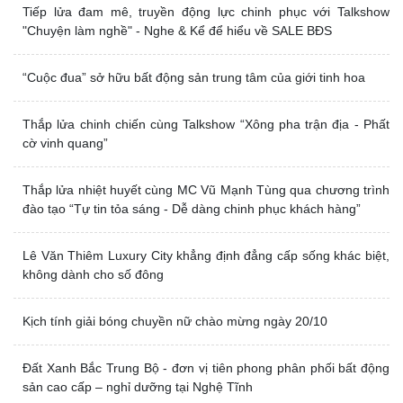
Tiếp lửa đam mê, truyền động lực chinh phục với Talkshow
"Chuyện làm nghề" - Nghe & Kể để hiểu về SALE BĐS
“Cuộc đua” sở hữu bất động sản trung tâm của giới tinh hoa
Thắp lửa chinh chiến cùng Talkshow “Xông pha trận địa - Phất
cờ vinh quang”
Thắp lửa nhiệt huyết cùng MC Vũ Mạnh Tùng qua chương trình
đào tạo “Tự tin tỏa sáng - Dễ dàng chinh phục khách hàng”
Lê Văn Thiêm Luxury City khẳng định đẳng cấp sống khác biệt,
không dành cho số đông
Kịch tính giải bóng chuyền nữ chào mừng ngày 20/10
Đất Xanh Bắc Trung Bộ - đơn vị tiên phong phân phối bất động
sản cao cấp – nghỉ dưỡng tại Nghệ Tĩnh