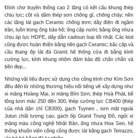
Đình chợ truyền thống cao 2 tầng có kết cấu khung thép
chịu lực; cột và dầm thép sơn chống gỉ, chống cháy; nền
các tầng lát gạch Ceramic chống trơn; dây điện đi ngầm
trần, luồn trong ống bảo hộ; ống cấp nước bằng ống nhựa
chịu áp lực HDPE, dây dẫn cadisun loại tốt nhất. Các kiot
cũng được hoàn thiện bằng nền gạch Ceramic; bậc cấp và
cầu thang ốp lát đá Granit; hệ thống cửa đi bằng kính
cường lực, kính khung nhôm đảm bảo độ chắn chắn và
bền đẹp...
Những vật liệu được sử dụng cho công trình chợ Kim Sơn
đều đến từ những thương hiệu nổi tiếng về xây dựng như
xi măng Hoàng Mai, xi măng Bỉm Sơn, thép Hoà Phát, bê
tông tươi mác 250 đến 300, thép cường lực CB400 (thép
của nhà dân chỉ CB300), gạch Tuynen , sơn mặt ngoài
Jutun chất lượng cao, gạch ốp Granit Trung Đô, ngói xi
măng màu công nghệ Nhật Bản, ống nhựa Hoa Sen, hệ
thống khuôn viên công cộng được lát bằng gạch Terrazzo,