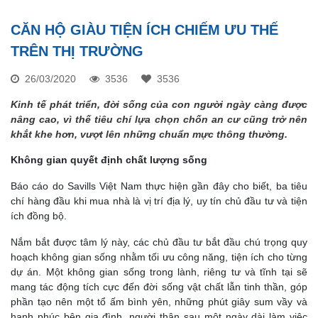
CĂN HỘ GIÀU TIỆN ÍCH CHIẾM ƯU THẾ
TRÊN THỊ TRƯỜNG
26/03/2020
3536
3536
Kinh tế phát triển, đời sống của con người ngày càng được
nâng cao, vì thế tiêu chí lựa chọn chốn an cư cũng trở nên
khắt khe hơn, vượt lên những chuẩn mực thông thường.
Không gian quyết định chất lượng sống
Báo cáo do Savills Việt Nam thực hiện gần đây cho biết, ba tiêu
chí hàng đầu khi mua nhà là vị trí địa lý, uy tín chủ đầu tư và tiện
ích đồng bộ.
Nắm bắt được tâm lý này, các chủ đầu tư bắt đầu chú trọng quy
hoạch không gian sống nhằm tối ưu công năng, tiện ích cho từng
dự án. Một không gian sống trong lành, riêng tư và tĩnh tại sẽ
mang tác động tích cực đến đời sống vật chất lẫn tinh thần, góp
phần tạo nên một tổ ấm bình yên, những phút giây sum vầy và
hạnh phúc bên gia đình, người thân sau một ngày dài làm việc