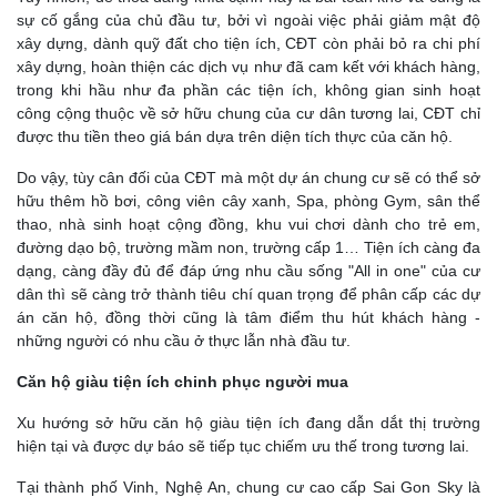
sự cố gắng của chủ đầu tư, bởi vì ngoài việc phải giảm mật độ
xây dựng, dành quỹ đất cho tiện ích, CĐT còn phải bỏ ra chi phí
xây dựng, hoàn thiện các dịch vụ như đã cam kết với khách hàng,
trong khi hầu như đa phần các tiện ích, không gian sinh hoạt
công cộng thuộc về sở hữu chung của cư dân tương lai, CĐT chỉ
được thu tiền theo giá bán dựa trên diện tích thực của căn hộ.
Do vậy, tùy cân đối của CĐT mà một dự án chung cư sẽ có thể sở
hữu thêm hồ bơi, công viên cây xanh, Spa, phòng Gym, sân thể
thao, nhà sinh hoạt cộng đồng, khu vui chơi dành cho trẻ em,
đường dạo bộ, trường mầm non, trường cấp 1… Tiện ích càng đa
dạng, càng đầy đủ để đáp ứng nhu cầu sống "All in one" của cư
dân thì sẽ càng trở thành tiêu chí quan trọng để phân cấp các dự
án căn hộ, đồng thời cũng là tâm điểm thu hút khách hàng -
những người có nhu cầu ở thực lẫn nhà đầu tư.
Căn hộ giàu tiện ích chinh phục người mua
Xu hướng sở hữu căn hộ giàu tiện ích đang dẫn dắt thị trường
hiện tại và được dự báo sẽ tiếp tục chiếm ưu thế trong tương lai.
Tại thành phố Vinh, Nghệ An, chung cư cao cấp Sai Gon Sky là