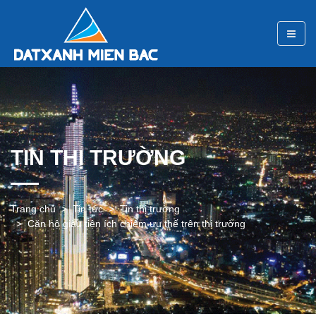
TIN THỊ TRƯỜNG
Trang chủ
Tin tức
Tin thị trường
Căn hộ giàu tiện ích chiếm ưu thế trên thị trường