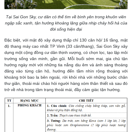
Tại Sai Gon Sky, cư dân có thể tìm về bình yên trong khuôn viên
ngập sắc xanh, tận hưởng khoảng lặng giữa nhịp chảy hối hả của
đời sống hiện đại
Đặc biệt, với mật độ xây dựng thấp chỉ 130 căn hộ/ 16 tầng, mật
độ thang máy cao nhất TP Vinh (33 căn/thang), Sai Gon Sky xây
dựng một cộng đồng cư dân thịnh vượng, có chọn lọc, tạo lập môi
trường sống văn minh, gần gũi. Mỗi buổi sớm mai, gia chủ tận
hưởng ngày mới với những tia nắng dịu êm và ánh sáng thoáng
đãng vào từng căn hộ, hướng đến tầm nhìn rộng thoáng với
khoảng trời bao la bên ngoài, rời khỏi nhà với những bước chân
thư giãn, thoải mái chào hỏi người hàng xóm thân thiết và sau đó
trở về nhà trong tâm trạng thoải mái, đầy cảm giác tận hưởng.