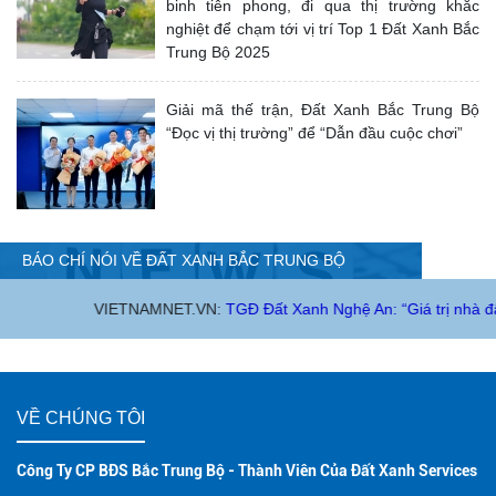
binh tiên phong, đi qua thị trường khắc
nghiệt để chạm tới vị trí Top 1 Đất Xanh Bắc
Trung Bộ 2025
Giải mã thế trận, Đất Xanh Bắc Trung Bộ
“Đọc vị thị trường” để “Dẫn đầu cuộc chơi”
BÁO CHÍ NÓI VỀ ĐẤT XANH BẮC TRUNG BỘ
VIETNAMNET.VN:
TGĐ Đất Xanh Nghệ An: “Giá trị nhà đất có thể ư
VỀ CHÚNG TÔI
Công Ty CP BĐS Bắc Trung Bộ - Thành Viên Của Đất Xanh Services