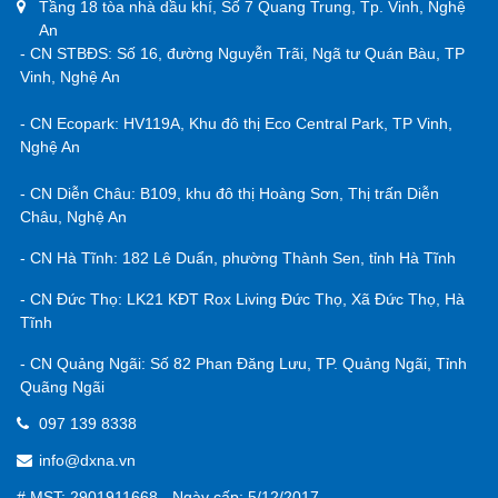
Tầng 18 tòa nhà dầu khí, Số 7 Quang Trung, Tp. Vinh, Nghệ
An
- CN STBĐS: Số 16, đường Nguyễn Trãi, Ngã tư Quán Bàu, TP
Vinh, Nghệ An
- CN Ecopark: HV119A, Khu đô thị Eco Central Park, TP Vinh,
Nghệ An
- CN Diễn Châu: B109, khu đô thị Hoàng Sơn, Thị trấn Diễn
Châu, Nghệ An
- CN Hà Tĩnh: 182 Lê Duẩn, phường Thành Sen, tỉnh Hà Tĩnh
- CN Đức Thọ: LK21 KĐT Rox Living Đức Thọ, Xã Đức Thọ, Hà
Tĩnh
- CN Quảng Ngãi: Số 82 Phan Đăng Lưu, TP. Quảng Ngãi, Tỉnh
Quãng Ngãi
097 139 8338
info@dxna.vn
# MST: 2901911668 - Ngày cấp: 5/12/2017