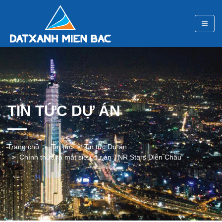
TIN TỨC DỰ ÁN
Trang chủ
Tin tức
Tin tức Dự án
Chính thức ra mắt siêu dự án TNR Stars Diễn Châu