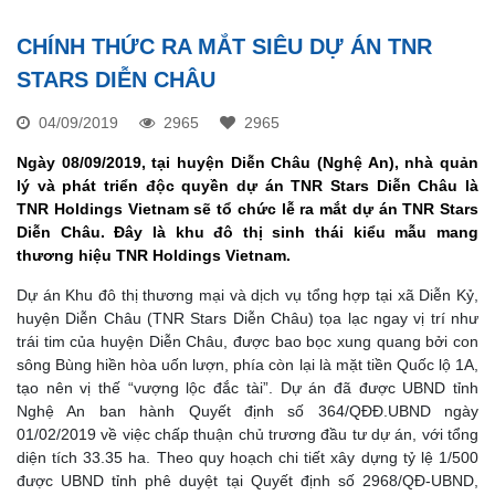
CHÍNH THỨC RA MẮT SIÊU DỰ ÁN TNR
STARS DIỄN CHÂU
04/09/2019
2965
2965
Ngày 08/09/2019, tại huyện Diễn Châu (Nghệ An), nhà quản
lý và phát triển độc quyền dự án TNR Stars Diễn Châu là
TNR Holdings Vietnam sẽ tổ chức lễ ra mắt dự án TNR Stars
Diễn Châu. Đây là khu đô thị sinh thái kiểu mẫu mang
thương hiệu TNR Holdings Vietnam.
Dự án Khu đô thị thương mại và dịch vụ tổng hợp tại xã Diễn Kỷ,
huyện Diễn Châu (TNR Stars Diễn Châu) tọa lạc ngay vị trí như
trái tim của huyện Diễn Châu, được bao bọc xung quang bởi con
sông Bùng hiền hòa uốn lượn, phía còn lại là mặt tiền Quốc lộ 1A,
tạo nên vị thế “vượng lộc đắc tài”. Dự án đã được UBND tỉnh
Nghệ An ban hành Quyết định số 364/QĐÐ.UBND ngày
01/02/2019 về việc chấp thuận chủ trương đầu tư dự án, với tổng
diện tích 33.35 ha. Theo quy hoạch chi tiết xây dựng tỷ lệ 1/500
được UBND tỉnh phê duyệt tại Quyết định số 2968/QĐ-UBND,