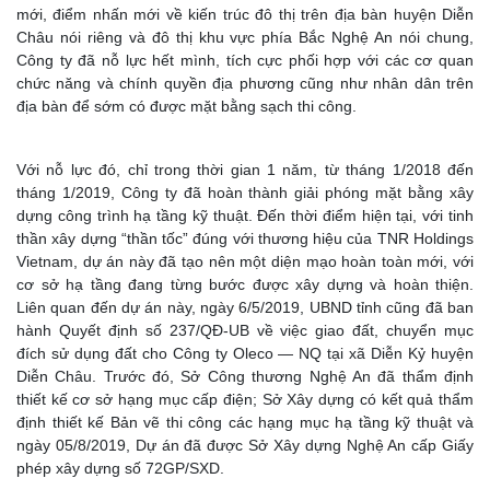
mới, điểm nhấn mới về kiến trúc đô thị trên địa bàn huyện Diễn
Châu nói riêng và đô thị khu vực phía Bắc Nghệ An nói chung,
Công ty đã nỗ lực hết mình, tích cực phối hợp với các cơ quan
chức năng và chính quyền địa phương cũng như nhân dân trên
địa bàn để sớm có được mặt bằng sạch thi công.
Với nỗ lực đó, chỉ trong thời gian 1 năm, từ tháng 1/2018 đến
tháng 1/2019, Công ty đã hoàn thành giải phóng mặt bằng xây
dựng công trình hạ tầng kỹ thuật. Đến thời điểm hiện tại, với tinh
thần xây dựng “thần tốc” đúng với thương hiệu của TNR Holdings
Vietnam, dự án này đã tạo nên một diện mạo hoàn toàn mới, với
cơ sở hạ tầng đang từng bước được xây dựng và hoàn thiện.
Liên quan đến dự án này, ngày 6/5/2019, UBND tỉnh cũng đã ban
hành Quyết định số 237/QĐ-UB về việc giao đất, chuyển mục
đích sử dụng đất cho Công ty Oleco — NQ tại xã Diễn Kỷ huyện
Diễn Châu. Trước đó, Sở Công thương Nghệ An đã thẩm định
thiết kế cơ sở hạng mục cấp điện; Sở Xây dựng có kết quả thẩm
định thiết kế Bản vẽ thi công các hạng mục hạ tầng kỹ thuật và
ngày 05/8/2019, Dự án đã được Sở Xây dựng Nghệ An cấp Giấy
phép xây dựng số 72GP/SXD.