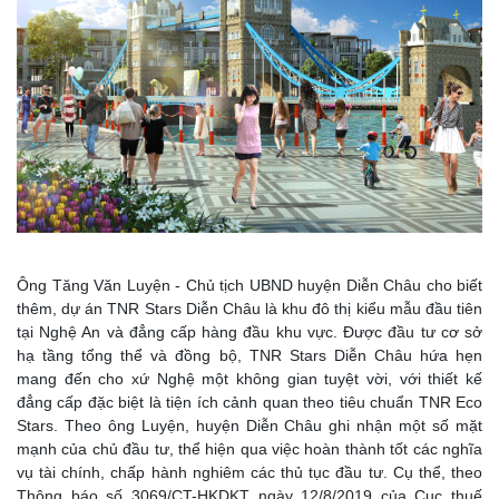
Ông Tăng Văn Luyện - Chủ tịch UBND huyện Diễn Châu cho biết
thêm, dự án TNR Stars Diễn Châu là khu đô thị kiểu mẫu đầu tiên
tại Nghệ An và đẳng cấp hàng đầu khu vực. Được đầu tư cơ sở
hạ tầng tổng thể và đồng bộ, TNR Stars Diễn Châu hứa hẹn
mang đến cho xứ Nghệ một không gian tuyệt vời, với thiết kế
đẳng cấp đặc biệt là tiện ích cảnh quan theo tiêu chuẩn TNR Eco
Stars. Theo ông Luyện, huyện Diễn Châu ghi nhận một số mặt
mạnh của chủ đầu tư, thể hiện qua việc hoàn thành tốt các nghĩa
vụ tài chính, chấp hành nghiêm các thủ tục đầu tư. Cụ thể, theo
Thông báo số 3069/CT-HKDKT ngày 12/8/2019 của Cục thuế