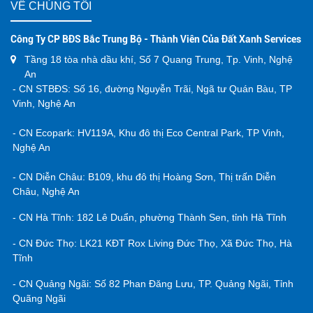
VỀ CHÚNG TÔI
Công Ty CP BĐS Bắc Trung Bộ - Thành Viên Của Đất Xanh Services
Tầng 18 tòa nhà dầu khí, Số 7 Quang Trung, Tp. Vinh, Nghệ
An
- CN STBĐS: Số 16, đường Nguyễn Trãi, Ngã tư Quán Bàu, TP
Vinh, Nghệ An
- CN Ecopark: HV119A, Khu đô thị Eco Central Park, TP Vinh,
Nghệ An
- CN Diễn Châu: B109, khu đô thị Hoàng Sơn, Thị trấn Diễn
Châu, Nghệ An
- CN Hà Tĩnh: 182 Lê Duẩn, phường Thành Sen, tỉnh Hà Tĩnh
- CN Đức Thọ: LK21 KĐT Rox Living Đức Thọ, Xã Đức Thọ, Hà
Tĩnh
- CN Quảng Ngãi: Số 82 Phan Đăng Lưu, TP. Quảng Ngãi, Tỉnh
Quãng Ngãi