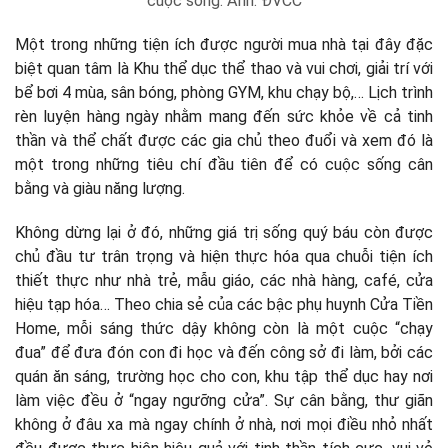
cuộc sống. Ảnh: ĐVCC
Một trong những tiện ích được người mua nhà tại đây đặc
biệt quan tâm là Khu thể dục thể thao và vui chơi, giải trí với
bể bơi 4 mùa, sân bóng, phòng GYM, khu chạy bộ,… Lịch trình
rèn luyện hàng ngày nhằm mang đến sức khỏe về cả tinh
thần và thể chất được các gia chủ theo đuổi và xem đó là
một trong những tiêu chí đầu tiên để có cuộc sống cân
bằng và giàu năng lượng.
Không dừng lại ở đó, những giá trị sống quý báu còn được
chủ đầu tư trân trọng và hiện thực hóa qua chuỗi tiện ích
thiết thực như nhà trẻ, mẫu giáo, các nhà hàng, café, cửa
hiệu tạp hóa… Theo chia sẻ của các bậc phụ huynh Cửa Tiền
Home, mỗi sáng thức dậy không còn là một cuộc “chạy
đua” để đưa đón con đi học và đến công sở đi làm, bởi các
quán ăn sáng, trường học cho con, khu tập thể dục hay nơi
làm việc đều ở “ngay ngưỡng cửa”. Sự cân bằng, thư giãn
không ở đâu xa mà ngay chính ở nhà, nơi mọi điều nhỏ nhất