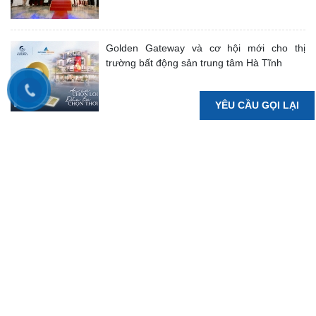
Golden Gateway và cơ hội mới cho thị
trường bất động sản trung tâm Hà Tĩnh
YÊU CẦU GỌI LẠI
“Đinh Thị Hà – Bông hoa rực rỡ, định danh
ngôi vị Top 1” - Hành trình của một chiến
binh tiên phong, đi qua thị trường khắc
nghiệt để chạm tới vị trí Top 1 Đất Xanh Bắc
Trung Bộ 2025
Giải mã thế trận, Đất Xanh Bắc Trung Bộ
“Đọc vị thị trường” để “Dẫn đầu cuộc chơi”