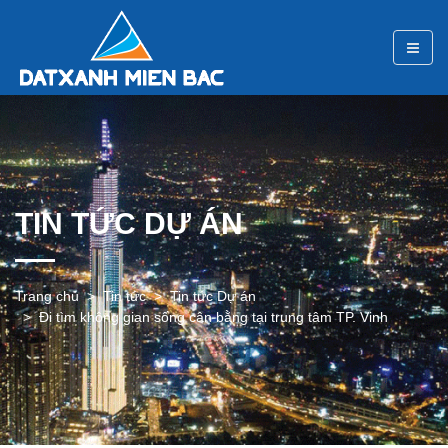
TIN TỨC DỰ ÁN
Trang chủ
Tin tức
Tin tức Dự án
Đi tìm không gian sống cân bằng tại trung tâm TP. Vinh