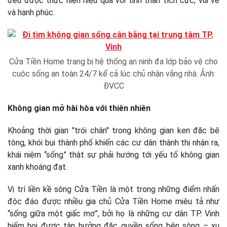
đều được thực hiện hiệu quả với tinh thần tích cực, vui vẻ
và hạnh phúc.
Cửa Tiền Home trang bị hệ thống an ninh đa lớp bảo vệ cho
cuộc sống an toàn 24/7 kể cả lúc chủ nhân vắng nhà. Ảnh:
ĐVCC
Không gian mở hài hòa với thiên nhiên
Khoảng thời gian "trói chân" trong không gian ken đặc bê
tông, khói bụi thành phố khiến các cư dân thành thị nhận ra,
khái niệm “sống” thật sự phải hướng tới yếu tố không gian
xanh khoáng đạt.
Vị trí liền kề sông Cửa Tiền là một trong những điểm nhấn
độc đáo được nhiều gia chủ Cửa Tiền Home miêu tả như
“sống giữa một giấc mơ”, bởi họ là những cư dân TP. Vinh
hiếm hoi được tận hưởng đặc quyền sống bên sông – xu