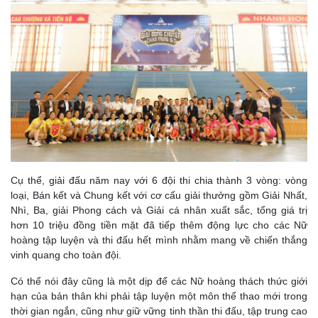
Cụ thể, giải đấu năm nay với 6 đội thi chia thành 3 vòng: vòng
loại, Bán kết và Chung kết với cơ cấu giải thưởng gồm Giải Nhất,
Nhì, Ba, giải Phong cách và Giải cá nhân xuất sắc, tổng giá trị
hơn 10 triệu đồng tiền mặt đã tiếp thêm động lực cho các Nữ
hoàng tập luyện và thi đấu hết mình nhằm mang về chiến thắng
vinh quang cho toàn đội.
Có thể nói đây cũng là một dịp để các Nữ hoàng thách thức giới
hạn của bản thân khi phải tập luyện một môn thể thao mới trong
thời gian ngắn, cũng như giữ vững tinh thần thi đấu, tập trung cao