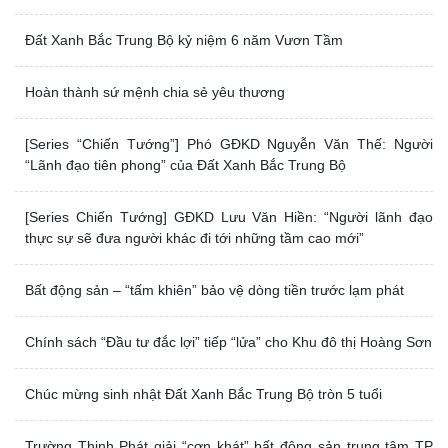
Đất Xanh Bắc Trung Bộ kỷ niệm 6 năm Vươn Tầm
Hoàn thành sứ mệnh chia sẻ yêu thương
[Series “Chiến Tướng”] Phó GĐKD Nguyễn Văn Thế: Người
“Lãnh đạo tiên phong” của Đất Xanh Bắc Trung Bộ
[Series Chiến Tướng] GĐKD Lưu Văn Hiền: “Người lãnh đạo
thực sự sẽ đưa người khác đi tới những tầm cao mới”
Bất động sản – “tấm khiên” bảo vệ dòng tiền trước lạm phát
Chính sách “Đầu tư đắc lợi” tiếp “lửa” cho Khu đô thị Hoàng Sơn
Chúc mừng sinh nhật Đất Xanh Bắc Trung Bộ tròn 5 tuổi
Trường Thịnh Phát giải “cơn khát” bất động sản trung tâm TP