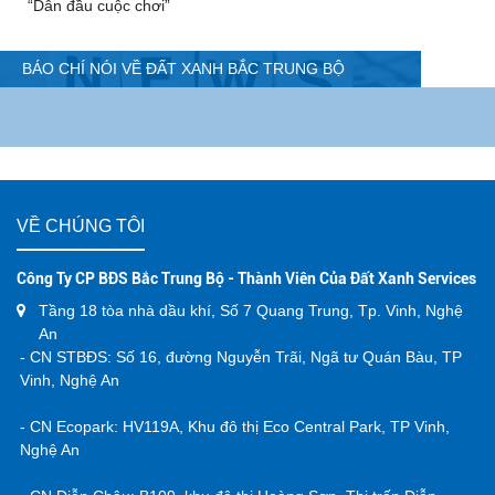
Golden Gateway và cơ hội mới cho thị trường bất động sản
trung tâm Hà Tĩnh
“Đinh Thị Hà – Bông hoa rực rỡ, định danh ngôi vị Top 1” - Hành
trình của một chiến binh tiên phong, đi qua thị trường khắc
nghiệt để chạm tới vị trí Top 1 Đất Xanh Bắc Trung Bộ 2025
Giải mã thế trận, Đất Xanh Bắc Trung Bộ “Đọc vị thị trường” để
“Dẫn đầu cuộc chơi”
BÁO CHÍ NÓI VỀ ĐẤT XANH BẮC TRUNG BỘ
24H.COM.V
VỀ CHÚNG TÔI