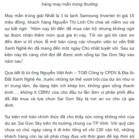
hàng may mắn trúng thưởng
May mắn trúng giải Nhất là 1 tủ lạnh Samsung Inverter trị giá 15
triệu đồng, khách hàng Nguyễn Thị Linh Chi chia sẻ niềm vui và
sự bất ngờ: “Hôm nay tôi đến để mua căn hộ nhưng không ngờ
lại được nhận thêm món quà giá trị này. Tôi xin gửi lời cảm ơn
đến đơn vị tổ chức lễ mở bán cùng các chuyên viên tư vấn Đất
Xanh Nghệ An đã mang đến một ngày Chủ nhật tuyệt vời. Sau sự
kiện này tôi càng chờ đợi để được sinh sống tại Sai Gon Sky vào
năm sau”.
Qua tiết lộ từ ông Nguyễn Việt Anh – TGĐ Công ty CPDV & Địa ốc
Đất Xanh Nghệ An, trước những lợi thế vượt trội của dự án như vị
trí trung tâm, đa dạng tiện ích khép kín, không gian sống thanh
bình…, không ít CBNV của chủ đầu tư lẫn đơn vị phân phối đều
đã đặt mua và lựa chọn Sai Gon Sky là nơi an cư cho cả gia
đình.
Sự kiện mở bán chính thức đã cho thấy sức nóng không nhỏ của
dự án Sai Gon Sky trên thị trường chung cư TP Vinh. Với quỹ căn
chưa có chủ ngày càng ít đi trên tổng số chỉ 130 căn hộ, những
khách hàng còn lại sẽ phải chạy đua với thời gian để kịp thời sở