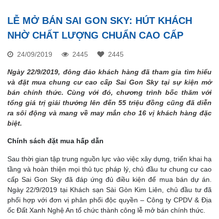
LỄ MỞ BÁN SAI GON SKY: HÚT KHÁCH
NHỜ CHẤT LƯỢNG CHUẨN CAO CẤP
24/09/2019
2445
2445
Ngày 22/9/2019, đông đảo khách hàng đã tham gia tìm hiểu
và đặt mua chung cư cao cấp Sai Gon Sky tại sự kiện mở
bán chính thức. Cùng với đó, chương trình bốc thăm với
tổng giá trị giải thưởng lên đến 55 triệu đồng cũng đã diễn
ra sôi động và mang về may mắn cho 16 vị khách hàng đặc
biệt.
Chính sách đặt mua hấp dẫn
Sau thời gian tập trung nguồn lực vào việc xây dựng, triển khai hạ
tầng và hoàn thiện mọi thủ tục pháp lý, chủ đầu tư chung cư cao
cấp Sai Gon Sky đã đáp ứng đủ điều kiện để mua bán dự án.
Ngày 22/9/2019 tại Khách sạn Sài Gòn Kim Liên, chủ đầu tư đã
phối hợp với đơn vị phân phối độc quyền – Công ty CPDV & Địa
ốc Đất Xanh Nghệ An tổ chức thành công lễ mở bán chính thức.