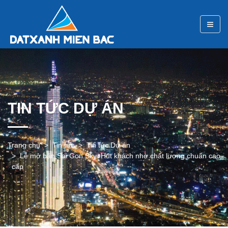
TIN TỨC DỰ ÁN
Trang chủ
Tin tức
Tin tức Dự án
Lễ mở bán Sai Gon Sky: Hút khách nhờ chất lượng chuẩn cao
cấp