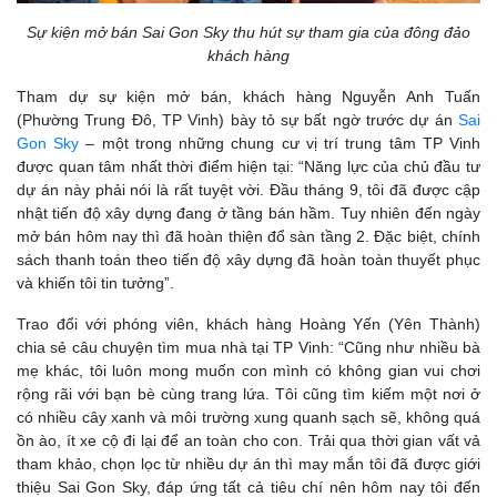
Sự kiện mở bán Sai Gon Sky thu hút sự tham gia của đông đảo
khách hàng
Tham dự sự kiện mở bán, khách hàng Nguyễn Anh Tuấn
(Phường Trung Đô, TP Vinh) bày tỏ sự bất ngờ trước dự án
Sai
Gon Sky
– một trong những chung cư vị trí trung tâm TP Vinh
được quan tâm nhất thời điểm hiện tại: “Năng lực của chủ đầu tư
dự án này phải nói là rất tuyệt vời. Đầu tháng 9, tôi đã được cập
nhật tiến độ xây dựng đang ở tầng bán hầm. Tuy nhiên đến ngày
mở bán hôm nay thì đã hoàn thiện đổ sàn tầng 2. Đặc biệt, chính
sách thanh toán theo tiến độ xây dựng đã hoàn toàn thuyết phục
và khiến tôi tin tưởng”.
Trao đổi với phóng viên, khách hàng Hoàng Yến (Yên Thành)
chia sẻ câu chuyện tìm mua nhà tại TP Vinh: “Cũng như nhiều bà
mẹ khác, tôi luôn mong muốn con mình có không gian vui chơi
rộng rãi với bạn bè cùng trang lứa. Tôi cũng tìm kiếm một nơi ở
có nhiều cây xanh và môi trường xung quanh sạch sẽ, không quá
ồn ào, ít xe cộ đi lại để an toàn cho con. Trải qua thời gian vất vả
tham khảo, chọn lọc từ nhiều dự án thì may mắn tôi đã được giới
thiệu Sai Gon Sky, đáp ứng tất cả tiêu chí nên hôm nay tôi đến