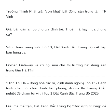
[Series Chiến Tướng] GĐKD Lưu Văn Hiền: “Người lãnh đạo
thực sự sẽ đưa người khác đi tới những tầm cao mới”
Bất động sản – “tấm khiên” bảo vệ dòng tiền trước lạm phát
Chính sách “Đầu tư đắc lợi” tiếp “lửa” cho Khu đô thị Hoàng Sơn
Chúc mừng sinh nhật Đất Xanh Bắc Trung Bộ tròn 5 tuổi
Trường Thịnh Phát giải “cơn khát” bất động sản trung tâm TP
Vinh
Giải bài toán an cư cho gia đình trẻ: Thuê nhà hay mua chung
cư?
Vững bước sang tuổi thứ 10, Đất Xanh Bắc Trung Bộ viết tiếp
bản hùng ca