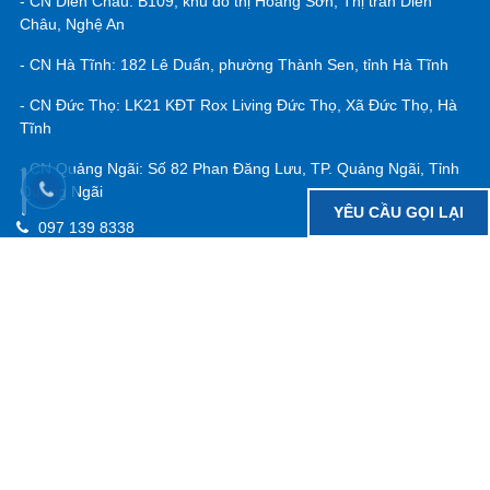
Công Ty CP BĐS Bắc Trung Bộ - Thành Viên Của Đất Xanh Services
Tầng 18 tòa nhà dầu khí, Số 7 Quang Trung, Tp. Vinh, Nghệ
An
- CN STBĐS: Số 16, đường Nguyễn Trãi, Ngã tư Quán Bàu, TP
Vinh, Nghệ An
- CN Ecopark: HV119A, Khu đô thị Eco Central Park, TP Vinh,
Nghệ An
YÊU CẦU GỌI LẠI
- CN Diễn Châu: B109, khu đô thị Hoàng Sơn, Thị trấn Diễn
Châu, Nghệ An
- CN Hà Tĩnh: 182 Lê Duẩn, phường Thành Sen, tỉnh Hà Tĩnh
- CN Đức Thọ: LK21 KĐT Rox Living Đức Thọ, Xã Đức Thọ, Hà
Tĩnh
- CN Quảng Ngãi: Số 82 Phan Đăng Lưu, TP. Quảng Ngãi, Tỉnh
Quãng Ngãi
097 139 8338