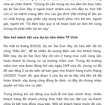
chia sẻ chân thành: “Chúng tôi cẩn trọng và chu đáo khi thực hiện
dự án Sai Gon Sky vì ngoài trách nhiệm của chủ đầu tư, hơn hết
còn vì sứ mệnh mang đến cho các gia đình Việt những tổ ấm an
cư chất lượng, góp phần xây dựng hạnh phúc cho trẻ em, người
già, người trẻ. Tôi đảm bảo quý vị sẽ hoàn toàn an tâm khi cùng
chúng tôi phát triển dự án này”.
Sức hút mãnh liệt của dự án tâm điểm TP Vinh
Ra mắt từ tháng 8/2019, dự án Sai Gon Sky sở hữu tiến độ thi
công “thần tốc”, để lại nhiều ấn tượng đậm nét cho khách hàng.
Đến nay, dự án Sai Gon Sky chỉ còn 2 hạng mục cuối cùng cần
hoàn thành là chung cư và trường mầm non. Trong đó trường
mầm non vừa được động thổ vào ngày 19/9 vừa rồi, chung cư đã
đổ sàn tầng 2 và dự kiến sẽ bàn giao cho khách hàng trước tháng
10/2020. Trước đó, giai đoạn 1 của dự án là dãy nhà liền kề đã
hoàn thành, xây dựng cộng đồng ổn định, có đầy đủ chứng nhận
quyền sở hữu cho cư dân.
Trong không khí sôi động của buổi lễ mở bán chính thức, nhiều
khách hàng đã nhanh chóng thực hiện thủ tục đặt cọc và thành
công ký kết hợp đồng mua bán. Một số khách hàng trước đó còn