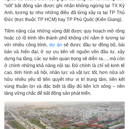
“sốt” bất động sản được ghi nhận không ngừng tại TX Kỳ
Anh, tương tự như những điều đã từng xảy ra tại TP Thủ
Đức (trực thuộc TP HCM) hay TP Phú Quốc (Kiên Giang).
Tiềm năng của những vùng đất được quy hoạch mở rộng
hoặc có lộ trình lên thành phố không chỉ nằm ở tương lai
với nhiều công trình,
dự án
sẽ được đầu tư đồng bộ, bài
bản và hiện đại; ở sự ưu tiên về nguồn vốn đầu tư, xây
dựng hạ tầng, các sự kiện quan trọng sẽ diễn ra…, mà còn
ở chính những khả năng nội tại. Đó chính là chỉ số kinh tế
cao, tình hình xã hội, nhân lực và vật lực tốt, hơn nữa sở
hữu nhiều yếu tố tiên quyết như vị trí trung tâm, liên kết
vùng thuận lợi và đặc biệt là đầy đủ tiện ích sống – nền
tảng vững chắc để bất động sản phát triển.