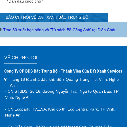
Golden Gateway và cơ hội mới cho thị trường bất động sản
trung tâm Hà Tĩnh
“Đinh Thị Hà – Bông hoa rực rỡ, định danh ngôi vị Top 1” - Hành
trình của một chiến binh tiên phong, đi qua thị trường khắc
nghiệt để chạm tới vị trí Top 1 Đất Xanh Bắc Trung Bộ 2025
Giải mã thế trận, Đất Xanh Bắc Trung Bộ “Đọc vị thị trường” để
“Dẫn đầu cuộc chơi”
BÁO CHÍ NÓI VỀ ĐẤT XANH BẮC TRUNG BỘ
 học bổng và 'Tủ sách Bồ Công Anh' tại Diễn Châu
VỀ CHÚNG TÔI
Công Ty CP BĐS Bắc Trung Bộ - Thành Viên Của Đất Xanh Services