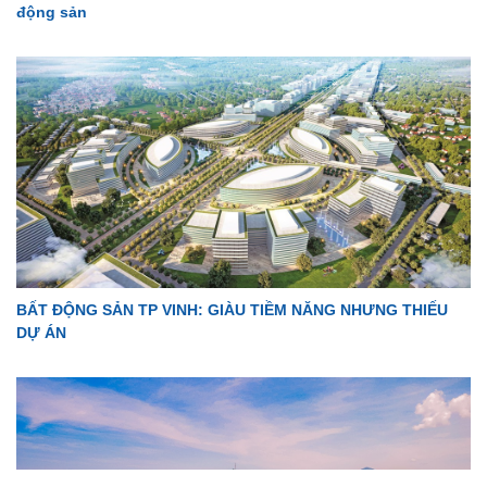
động sản
BẤT ĐỘNG SẢN TP VINH: GIÀU TIỀM NĂNG NHƯNG THIẾU
DỰ ÁN