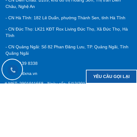
Tầng 18 tòa nhà dầu khí, Số 7 Quang Trung, Tp. Vinh, Nghệ
An
- CN STBĐS: Số 16, đường Nguyễn Trãi, Ngã tư Quán Bàu, TP
Vinh, Nghệ An
- CN Ecopark: HV119A, Khu đô thị Eco Central Park, TP Vinh,
Nghệ An
- CN Diễn Châu: B109, khu đô thị Hoàng Sơn, Thị trấn Diễn
Châu, Nghệ An
YÊU CẦU GỌI LẠI
- CN Hà Tĩnh: 182 Lê Duẩn, phường Thành Sen, tỉnh Hà Tĩnh
- CN Đức Thọ: LK21 KĐT Rox Living Đức Thọ, Xã Đức Thọ, Hà
Tĩnh
- CN Quảng Ngãi: Số 82 Phan Đăng Lưu, TP. Quảng Ngãi, Tỉnh
Quãng Ngãi
097 139 8338
info@dxna.vn