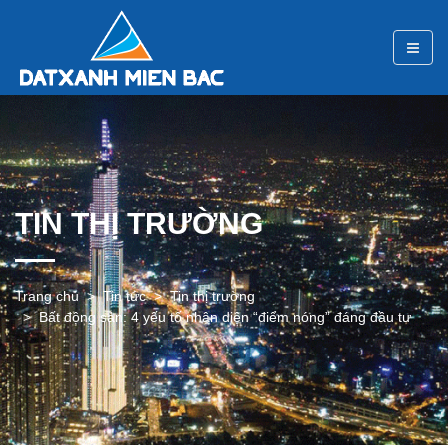
TIN THỊ TRƯỜNG
Trang chủ
Tin tức
Tin thị trường
Bất động sản: 4 yếu tố nhận diện “điểm nóng” đáng đầu tư