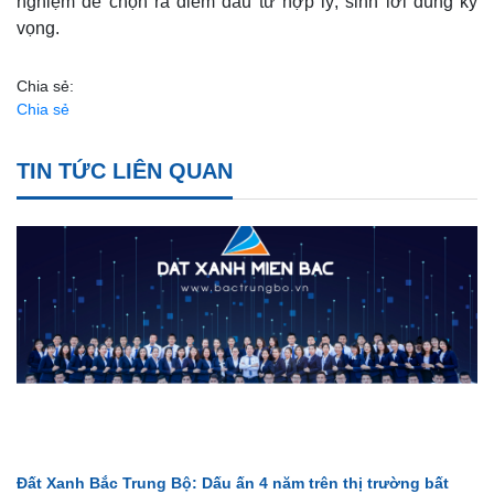
nghiệm để chọn ra điểm đầu tư hợp lý, sinh lời đúng kỳ
vọng.
Chia sẻ:
Chia sẻ
TIN TỨC LIÊN QUAN
Đất Xanh Bắc Trung Bộ: Dấu ấn 4 năm trên thị trường bất