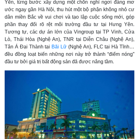
Yên, từng bước xây dựng một chốn nghỉ ngơi đáng mơ
ước ngay gần Hà Nội, thu hút một bộ phận không nhỏ cư
dân miền Bắc về vui chơi và tạo lập cuộc sống mới, góp
phần thay đổi rõ rệt môi trường đầu tư tại Hưng Yên.
Tương tự, các dự án lớn của Vingroup tại TP Vinh, Cửa
Lò, Thái Hòa (Nghệ An), TNR tại Diễn Châu (Nghệ An),
Tân Á Đại Thành tại
Bãi Lữ
(Nghệ An), FLC tại Hà Tĩnh…
đều đồng loạt biến những nơi này trở thành “điểm nóng”
đầu tư bởi giá trị bất động sản đã được nâng tầm.