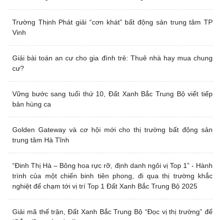
[Series Chiến Tướng] GĐKD Lưu Văn Hiền: “Người lãnh đạo
thực sự sẽ đưa người khác đi tới những tầm cao mới”
Bất động sản – “tấm khiên” bảo vệ dòng tiền trước lạm phát
Chính sách “Đầu tư đắc lợi” tiếp “lửa” cho Khu đô thị Hoàng Sơn
Chúc mừng sinh nhật Đất Xanh Bắc Trung Bộ tròn 5 tuổi
Trường Thịnh Phát giải “cơn khát” bất động sản trung tâm TP
Vinh
Giải bài toán an cư cho gia đình trẻ: Thuê nhà hay mua chung
cư?
Vững bước sang tuổi thứ 10, Đất Xanh Bắc Trung Bộ viết tiếp
bản hùng ca