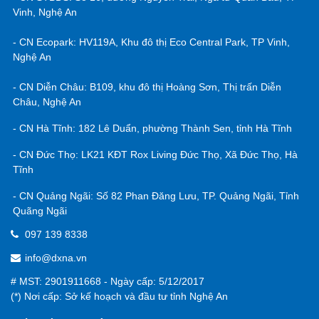
Công Ty CP BĐS Bắc Trung Bộ - Thành Viên Của Đất Xanh Services
Tầng 18 tòa nhà dầu khí, Số 7 Quang Trung, Tp. Vinh, Nghệ
An
- CN STBĐS: Số 16, đường Nguyễn Trãi, Ngã tư Quán Bàu, TP
Vinh, Nghệ An
- CN Ecopark: HV119A, Khu đô thị Eco Central Park, TP Vinh,
Nghệ An
- CN Diễn Châu: B109, khu đô thị Hoàng Sơn, Thị trấn Diễn
Châu, Nghệ An
- CN Hà Tĩnh: 182 Lê Duẩn, phường Thành Sen, tỉnh Hà Tĩnh
- CN Đức Thọ: LK21 KĐT Rox Living Đức Thọ, Xã Đức Thọ, Hà
Tĩnh
- CN Quảng Ngãi: Số 82 Phan Đăng Lưu, TP. Quảng Ngãi, Tỉnh
Quãng Ngãi
097 139 8338