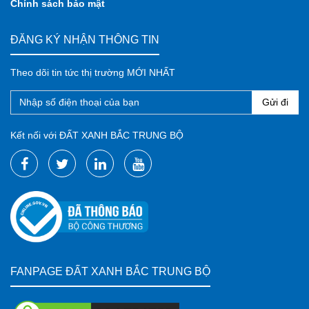
info@dxna.vn
# MST: 2901911668 - Ngày cấp: 5/12/2017
(*) Nơi cấp: Sở kế hoạch và đầu tư tỉnh Nghệ An
Chính sách bảo mật
ĐĂNG KÝ NHẬN THÔNG TIN
Theo dõi tin tức thị trường MỚI NHẤT
Gửi đi
Kết nối với ĐẤT XANH BẮC TRUNG BỘ