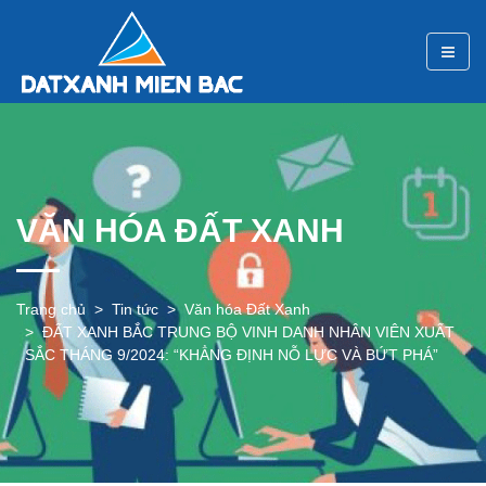
VĂN HÓA ĐẤT XANH
Trang chủ
Tin tức
Văn hóa Đất Xanh
ĐẤT XANH BẮC TRUNG BỘ VINH DANH NHÂN VIÊN XUẤT
SẮC THÁNG 9/2024: “KHẲNG ĐỊNH NỖ LỰC VÀ BỨT PHÁ”