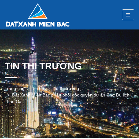
TIN THỊ TRƯỜNG
Trang chủ
Tin tức
Tin thị trường
Đất Xanh Miền Bắc phân phối độc quyền dự án Chợ Du lịch
Lào Cai