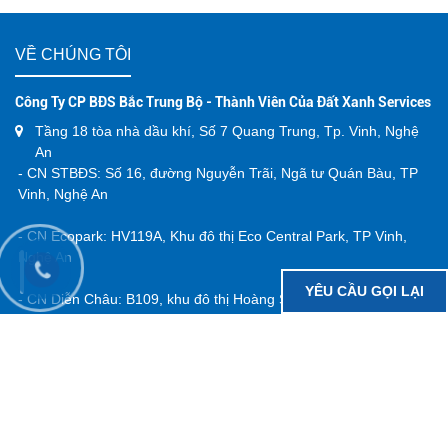
“Dẫn đầu cuộc chơi”
BÁO CHÍ NÓI VỀ ĐẤT XANH BẮC TRUNG BỘ
24H.COM.VN:
Đất Xanh Bắc Trung Bộ tiếp tục lọt T
VỀ CHÚNG TÔI
Công Ty CP BĐS Bắc Trung Bộ - Thành Viên Của Đất Xanh Services
Tầng 18 tòa nhà dầu khí, Số 7 Quang Trung, Tp. Vinh, Nghệ
YÊU CẦU GỌI LẠI
An
- CN STBĐS: Số 16, đường Nguyễn Trãi, Ngã tư Quán Bàu, TP
Vinh, Nghệ An
- CN Ecopark: HV119A, Khu đô thị Eco Central Park, TP Vinh,
Nghệ An