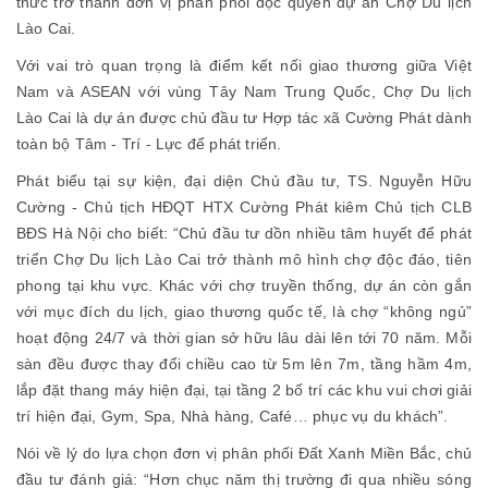
thức trở thành đơn vị phân phối độc quyền dự án Chợ Du lịch
Lào Cai.
Với vai trò quan trọng là điểm kết nối giao thương giữa Việt
Nam và ASEAN với vùng Tây Nam Trung Quốc, Chợ Du lịch
Lào Cai là dự án được chủ đầu tư Hợp tác xã Cường Phát dành
toàn bộ Tâm - Trí - Lực để phát triển.
Phát biểu tại sự kiện, đại diện Chủ đầu tư, TS. Nguyễn Hữu
Cường - Chủ tịch HĐQT HTX Cường Phát kiêm Chủ tịch CLB
BĐS Hà Nội cho biết: “Chủ đầu tư dồn nhiều tâm huyết để phát
triển Chợ Du lịch Lào Cai trở thành mô hình chợ độc đáo, tiên
phong tại khu vực. Khác với chợ truyền thống, dự án còn gắn
với mục đích du lịch, giao thương quốc tế, là chợ “không ngủ”
hoạt động 24/7 và thời gian sở hữu lâu dài lên tới 70 năm. Mỗi
sàn đều được thay đổi chiều cao từ 5m lên 7m, tầng hầm 4m,
lắp đặt thang máy hiện đại, tại tầng 2 bố trí các khu vui chơi giải
trí hiện đại, Gym, Spa, Nhà hàng, Café… phục vụ du khách”.
Nói về lý do lựa chọn đơn vị phân phối Đất Xanh Miền Bắc, chủ
đầu tư đánh giá: “Hơn chục năm thị trường đi qua nhiều sóng