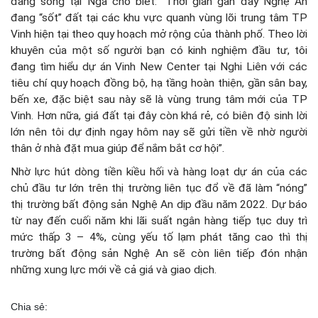
đang sống tại Nga cho biết: “Thời gian gần đây Nghệ An
đang “sốt” đất tại các khu vực quanh vùng lõi trung tâm TP
Vinh hiện tại theo quy hoạch mở rộng của thành phố. Theo lời
khuyên của một số người bạn có kinh nghiệm đầu tư, tôi
đang tìm hiểu dự án Vinh New Center tại Nghi Liên với các
tiêu chí quy hoạch đồng bộ, hạ tầng hoàn thiện, gần sân bay,
bến xe, đặc biệt sau này sẽ là vùng trung tâm mới của TP
Vinh. Hơn nữa, giá đất tại đây còn khá rẻ, có biên độ sinh lời
lớn nên tôi dự định ngay hôm nay sẽ gửi tiền về nhờ người
thân ở nhà đặt mua giúp để nắm bắt cơ hội”.
Nhờ lực hút dòng tiền kiều hối và hàng loạt dự án của các
chủ đầu tư lớn trên thị trường liên tục đổ về đã làm “nóng”
thị trường bất động sản Nghệ An dịp đầu năm 2022. Dự báo
từ nay đến cuối năm khi lãi suất ngân hàng tiếp tục duy trì
mức thấp 3 – 4%, cùng yếu tố lạm phát tăng cao thì thị
trường bất động sản Nghệ An sẽ còn liên tiếp đón nhận
những xung lực mới về cả giá và giao dịch.
Chia sẻ: