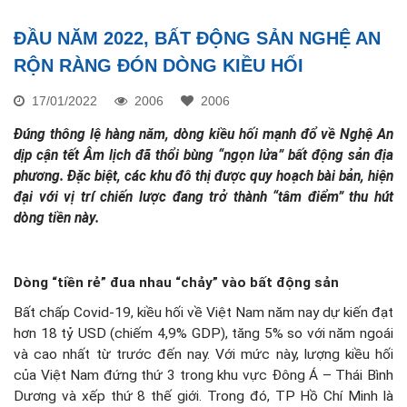
ĐẦU NĂM 2022, BẤT ĐỘNG SẢN NGHỆ AN
RỘN RÀNG ĐÓN DÒNG KIỀU HỐI
17/01/2022
2006
2006
Đúng thông lệ hàng năm, dòng kiều hối mạnh đổ về Nghệ An
dịp cận tết Âm lịch đã thổi bùng “ngọn lửa” bất động sản địa
phương. Đặc biệt, các khu đô thị được quy hoạch bài bản, hiện
đại với vị trí chiến lược đang trở thành “tâm điểm” thu hút
dòng tiền này.
Dòng “tiền rẻ” đua nhau “chảy” vào bất động sản
Bất chấp Covid-19, kiều hối về Việt Nam năm nay dự kiến đạt
hơn 18 tỷ USD (chiếm 4,9% GDP), tăng 5% so với năm ngoái
và cao nhất từ trước đến nay. Với mức này, lượng kiều hối
của Việt Nam đứng thứ 3 trong khu vực Đông Á – Thái Bình
Dương và xếp thứ 8 thế giới. Trong đó, TP Hồ Chí Minh là