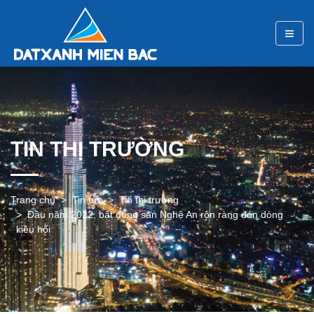
TIN THỊ TRƯỜNG
Trang chủ
Tin tức
Tin thị trường
Đầu năm 2022, bất động sản Nghệ An rộn ràng đón dòng
kiều hối