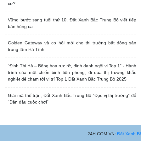
cư?
Vững bước sang tuổi thứ 10, Đất Xanh Bắc Trung Bộ viết tiếp
bản hùng ca
Golden Gateway và cơ hội mới cho thị trường bất động sản
trung tâm Hà Tĩnh
“Đinh Thị Hà – Bông hoa rực rỡ, định danh ngôi vị Top 1” - Hành
trình của một chiến binh tiên phong, đi qua thị trường khắc
nghiệt để chạm tới vị trí Top 1 Đất Xanh Bắc Trung Bộ 2025
Giải mã thế trận, Đất Xanh Bắc Trung Bộ “Đọc vị thị trường” để
“Dẫn đầu cuộc chơi”
BÁO CHÍ NÓI VỀ ĐẤT XANH BẮC TRUNG BỘ
24H.COM.VN:
Đất Xanh Bắc Trung Bộ tiếp