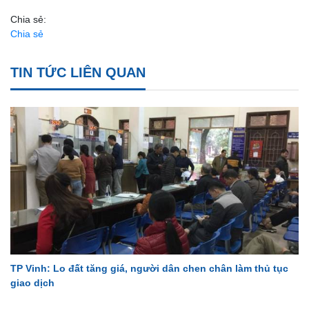
Chia sẻ:
Chia sẻ
TIN TỨC LIÊN QUAN
TP Vinh: Lo đất tăng giá, người dân chen chân làm thủ tục
giao dịch