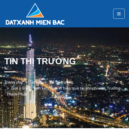
TIN THỊ TRƯỜNG
Trang chủ
Tin tức
Tin thị trường
Gợi ý 6 mô hình kinh doanh hiệu quả tại shophouse Trường
Thịnh Phát