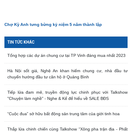
Chợ Kỳ Anh tưng bừng kỷ niệm 5 năm thành lập
TIN TỨC KHÁC
Tổng hợp các dự án chung cư tại TP Vinh đáng mua nhất 2023
Hà Nội sốt giá, Nghệ An khan hiếm chung cư, nhà đầu tư
chuyển hướng đầu tư căn hộ ở Quảng Bình
Tiếp lửa đam mê, truyền động lực chinh phục với Talkshow
"Chuyện làm nghề" - Nghe & Kể để hiểu về SALE BĐS
“Cuộc đua” sở hữu bất động sản trung tâm của giới tinh hoa
Thắp lửa chinh chiến cùng Talkshow “Xông pha trận địa - Phất