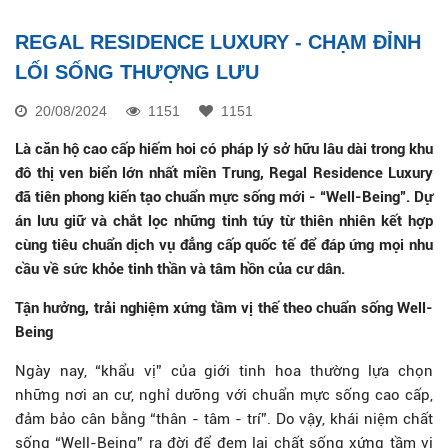
REGAL RESIDENCE LUXURY - CHẠM ĐỈNH
LỐI SỐNG THƯỢNG LƯU
20/08/2024
1151
1151
Là căn hộ cao cấp hiếm hoi có pháp lý sở hữu lâu dài trong khu
đô thị ven biển lớn nhất miền Trung, Regal Residence Luxury
đã tiên phong kiến tạo chuẩn mực sống mới - “Well-Being”. Dự
án lưu giữ và chắt lọc những tinh túy từ thiên nhiên kết hợp
cùng tiêu chuẩn dịch vụ đẳng cấp quốc tế để đáp ứng mọi nhu
cầu về sức khỏe tinh thần và tâm hồn của cư dân.
Tận hưởng, trải nghiệm xứng tầm vị thế theo chuẩn sống Well-
Being
Ngày nay, “khẩu vị” của giới tinh hoa thường lựa chọn
những nơi an cư, nghỉ dưỡng với chuẩn mực sống cao cấp,
đảm bảo cân bằng “thân - tâm - trí”. Do vậy, khái niệm chất
sống “Well-Being” ra đời để đem lại chất sống xứng tầm vị