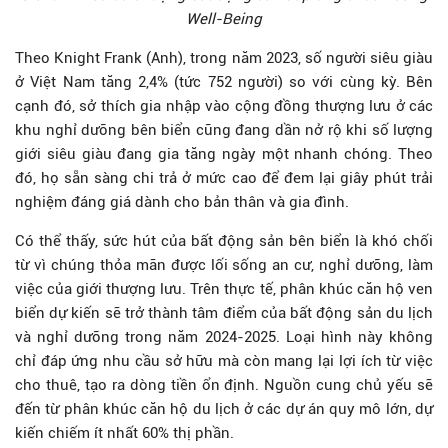
Well-Being
Theo Knight Frank (Anh), trong năm 2023, số người siêu giàu
ở Việt Nam tăng 2,4% (tức 752 người) so với cùng kỳ. Bên
cạnh đó, sở thích gia nhập vào cộng đồng thượng lưu ở các
khu nghỉ dưỡng bên biển cũng đang dần nở rộ khi số lượng
giới siêu giàu đang gia tăng ngày một nhanh chóng. Theo
đó, họ sẵn sàng chi trả ở mức cao để đem lại giây phút trải
nghiệm đáng giá dành cho bản thân và gia đình.
Có thể thấy, sức hút của bất động sản bên biển là khó chối
từ vì chúng thỏa mãn được lối sống an cư, nghỉ dưỡng, làm
việc của giới thượng lưu. Trên thực tế, phân khúc căn hộ ven
biển dự kiến sẽ trở thành tâm điểm của bất động sản du lịch
và nghỉ dưỡng trong năm 2024-2025. Loại hình này không
chỉ đáp ứng nhu cầu sở hữu mà còn mang lại lợi ích từ việc
cho thuê, tạo ra dòng tiền ổn định. Nguồn cung chủ yếu sẽ
đến từ phân khúc căn hộ du lịch ở các dự án quy mô lớn, dự
kiến chiếm ít nhất 60% thị phần.