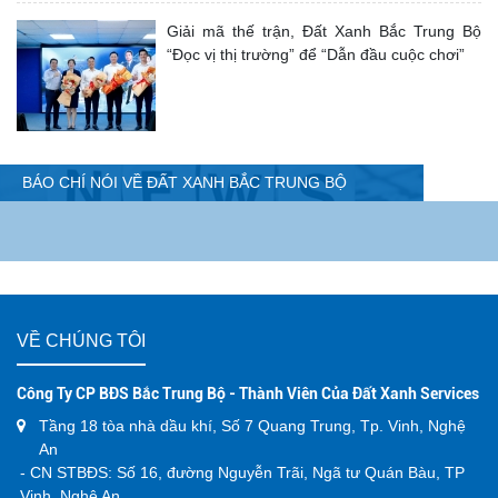
Giải mã thế trận, Đất Xanh Bắc Trung Bộ
“Đọc vị thị trường” để “Dẫn đầu cuộc chơi”
BÁO CHÍ NÓI VỀ ĐẤT XANH BẮC TRUNG BỘ
VỀ CHÚNG TÔI
Công Ty CP BĐS Bắc Trung Bộ - Thành Viên Của Đất Xanh Services
Tầng 18 tòa nhà dầu khí, Số 7 Quang Trung, Tp. Vinh, Nghệ
An
- CN STBĐS: Số 16, đường Nguyễn Trãi, Ngã tư Quán Bàu, TP
Vinh, Nghệ An