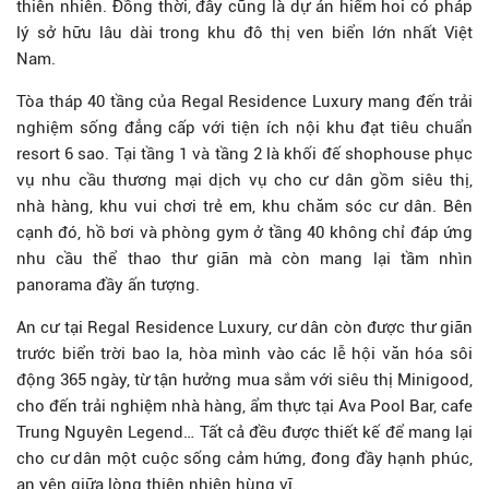
thiên nhiên. Đồng thời, đây cũng là dự án hiếm hoi có pháp
lý sở hữu lâu dài trong khu đô thị ven biển lớn nhất Việt
Nam.
Tòa tháp 40 tầng của Regal Residence Luxury mang đến trải
nghiệm sống đẳng cấp với tiện ích nội khu đạt tiêu chuẩn
resort 6 sao. Tại tầng 1 và tầng 2 là khối đế shophouse phục
vụ nhu cầu thương mại dịch vụ cho cư dân gồm siêu thị,
nhà hàng, khu vui chơi trẻ em, khu chăm sóc cư dân. Bên
cạnh đó, hồ bơi và phòng gym ở tầng 40 không chỉ đáp ứng
nhu cầu thể thao thư giãn mà còn mang lại tầm nhìn
panorama đầy ấn tượng.
An cư tại Regal Residence Luxury, cư dân còn được thư giãn
trước biển trời bao la, hòa mình vào các lễ hội văn hóa sôi
động 365 ngày, từ tận hưởng mua sắm với siêu thị Minigood,
cho đến trải nghiệm nhà hàng, ẩm thực tại Ava Pool Bar, cafe
Trung Nguyên Legend… Tất cả đều được thiết kế để mang lại
cho cư dân một cuộc sống cảm hứng, đong đầy hạnh phúc,
an yên giữa lòng thiên nhiên hùng vĩ.