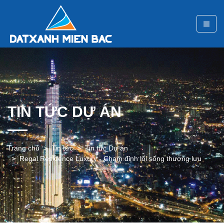
TIN TỨC DỰ ÁN
Trang chủ
Tin tức
Tin tức Dự án
Regal Residence Luxury - Chạm đỉnh lối sống thượng lưu